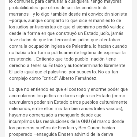
lo comunes, para camuflar a cualquiera, tengo mayores
probabilidades que otros de ser descendiente de
marranos– y lo digo también desde mi convicción sionista
–porque, aunque comparto lo que dice el manifiesto de
los judíos antisionistas de que el sionismo perdió validez
desde la forma en que construyó un Estado judío, jamás
tuve dudas de que los terroristas judíos que atentaban
contra la ocupación inglesa de Palestina, lo hacían cuando
no había otra forma políticamente legítima de expresar la
resistencia–. Entiendo que todo pueblo–nación tiene
derecho a tener su Estado y autodeterminarlo libremente.
El judío igual que el palestino, por supuesto. No es tan
complejo como “criticó” Alberto Fernández.
Lo que no entiendo es que el costoso y enorme poder que
acumulamos los judíos en duros siglos sin Estado (como
acumularon poder sin Estado otros pueblos culturalmente
milenarios, entre ellos mis también ancestrales vascos),
hayamos comenzado a menguarlo desde que
incumplimos las resoluciones de la ONU (el marco donde
los primeros sueños de Einstein y Ben Gurion habían
prosperado –enseguida Einsten advirtió de la deriva