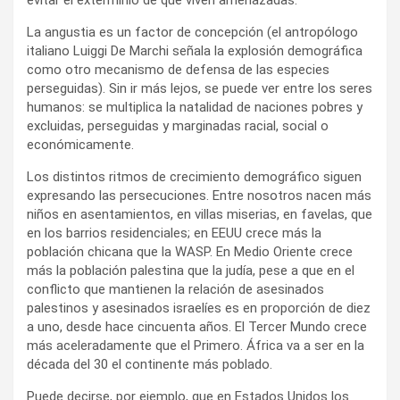
evitar el exterminio de que viven amenazadas.
La angustia es un factor de concepción (el antropólogo
italiano Luiggi De Marchi señala la explosión demográfica
como otro mecanismo de defensa de las especies
perseguidas). Sin ir más lejos, se puede ver entre los seres
humanos: se multiplica la natalidad de naciones pobres y
excluidas, perseguidas y marginadas racial, social o
económicamente.
Los distintos ritmos de crecimiento demográfico siguen
expresando las persecuciones. Entre nosotros nacen más
niños en asentamientos, en villas miserias, en favelas, que
en los barrios residenciales; en EEUU crece más la
población chicana que la WASP. En Medio Oriente crece
más la población palestina que la judía, pese a que en el
conflicto que mantienen la relación de asesinados
palestinos y asesinados israelíes es en proporción de diez
a uno, desde hace cincuenta años. El Tercer Mundo crece
más aceleradamente que el Primero. África va a ser en la
década del 30 el continente más poblado.
Puede decirse, por ejemplo, que en Estados Unidos los