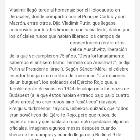
Vladimir llegó tarde al homenaje por el Holocausto en
Jerusalén, donde compartió con el Príncipe Carlos y con
Macrón, entre otros. Dijo Vladimir Putin, que llegaba
conmovido por los testimonios que había leído, dados por
los oficiales rusos que habían liberado los
campos de
concentración (entre ellos
del de Auschwitz, liberación
de la que se cumplieron 75 años, “Desafortunadamente
sabemos el antisemitismo, termina con Auschwitz”, le dijo
Putin al Presidente Israelí). Según Sándor Márai, el célebre
escritor húngaro, en su libro de memorias “Confesiones
de un burgués”, los soldados del Ejército Rojo que, a
terrible costo de vidas, en 1944 desalojaron a los nazis de
Budapest (a la que éstos habían entrado bajo palio cuatro
años antes) no eran rusos sino “asiáticos” (kazajos,
kirsiguis, turkmenos, tayicos, usbekos, quizás), que todos
eran soviéticos del Ejército Rojo, pero que rusos, de
aspecto ruso y que hablaran ruso, sólo quedaban algunos
oficiales. Imaginen algunos meses después cuando
liberaron los campos y cuando llegaron a Berlín el 9 de