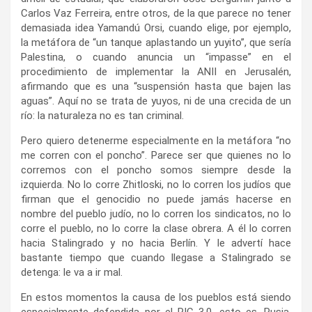
Carlos Vaz Ferreira, entre otros, de la que parece no tener
demasiada idea Yamandú Orsi, cuando elige, por ejemplo,
la metáfora de “un tanque aplastando un yuyito”, que sería
Palestina, o cuando anuncia un “impasse” en el
procedimiento de implementar la ANII en Jerusalén,
afirmando que es una “suspensión hasta que bajen las
aguas”. Aquí no se trata de yuyos, ni de una crecida de un
río: la naturaleza no es tan criminal.
Pero quiero detenerme especialmente en la metáfora “no
me corren con el poncho”. Parece ser que quienes no lo
corremos con el poncho somos siempre desde la
izquierda. No lo corre Zhitloski, no lo corren los judíos que
firman que el genocidio no puede jamás hacerse en
nombre del pueblo judío, no lo corren los sindicatos, no lo
corre el pueblo, no lo corre la clase obrera. A él lo corren
hacia Stalingrado y no hacia Berlín. Y le advertí hace
bastante tiempo que cuando llegase a Stalingrado se
detenga: le va a ir mal.
En estos momentos la causa de los pueblos está siendo
especialmente defendida por el RIC 3.0, esto es, Rusia,