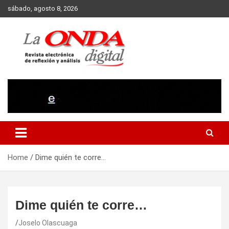
Skip
sábado, agosto 8, 2026
to
content
Revista electronica de reflexion y analisis
Home
Dime quién te corre…
Dime quién te corre…
Joselo Olascuaga