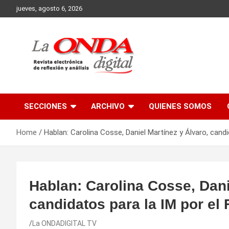
Skip
jueves, agosto 6, 2026
to
content
Revista electronica de reflexion y analisis
SECCIONES
ARCHIVO
QUIENES SOMOS
Home
Hablan: Carolina Cosse, Daniel Martínez y Álvaro, candi
Hablan: Carolina Cosse, Dani
candidatos para la IM por el 
La ONDADIGITAL TV