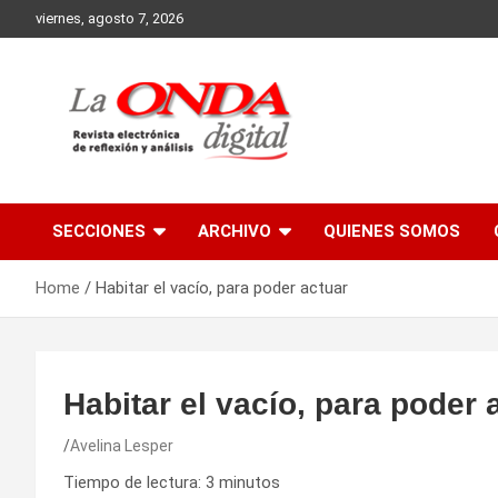
Skip
viernes, agosto 7, 2026
to
content
Revista electronica de reflexion y analisis
SECCIONES
ARCHIVO
QUIENES SOMOS
Home
Habitar el vacío, para poder actuar
Habitar el vacío, para poder 
Avelina Lesper
Tiempo de lectura:
3
minutos