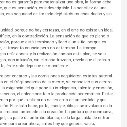
hacer no es garantía para materializar una obra, la forma debe
, que es sensación, es indescriptible. La sencillez de una
eas, esa seguridad de trazarla dejó atrás muchas dudas y sin
tunidad, porque no hay certezas, en el arte no existe un ideal,
rtificio, en la contradicción. La sensación de que es pleno o
ión, porque está terminado y llegó a un sitio, porque es
ón, el trayecto anuncia pero no determina. La trampa
as reflexiones, y la realización cambia este plan, se va a
as, con intuición, sin el mapa trazado, revela que el artista
sta, éste solo deja que se manifieste.
obra por encargo y las comisiones adquirieron estatus autoral.
bra en el frágil andamio de la mente, se consolidó aun dentro
la exigencia del que pone su inteligencia, talento y emoción,
enas, el coleccionista o la producción sistemática. Pintar,
enen por qué existir si no se les dota de un sentido, y que
n. El artista hace, pinta, esculpe, dibuja, se involucra en la
no creación antecede a la creación. La pintura que conmueve,
el, es parte de un limbo blanco, de la larga caída de entrar
 sirve para crear ahora, antes hay que generar vacío,