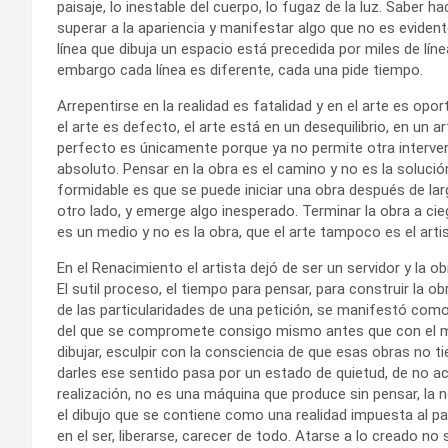
paisaje, lo inestable del cuerpo, lo fugaz de la luz. Saber 
superar a la apariencia y manifestar algo que no es evidente
línea que dibuja un espacio está precedida por miles de lín
embargo cada línea es diferente, cada una pide tiempo.
Arrepentirse en la realidad es fatalidad y en el arte es opor
el arte es defecto, el arte está en un desequilibrio, en un a
perfecto es únicamente porque ya no permite otra intervenc
absoluto. Pensar en la obra es el camino y no es la soluci
formidable es que se puede iniciar una obra después de larg
otro lado, y emerge algo inesperado. Terminar la obra a cieg
es un medio y no es la obra, que el arte tampoco es el arti
En el Renacimiento el artista dejó de ser un servidor y la 
El sutil proceso, el tiempo para pensar, para construir la o
de las particularidades de una petición, se manifestó como 
del que se compromete consigo mismo antes que con el mec
dibujar, esculpir con la consciencia de que esas obras no ti
darles ese sentido pasa por un estado de quietud, de no acció
realización, no es una máquina que produce sin pensar, la 
el dibujo que se contiene como una realidad impuesta al pap
en el ser, liberarse, carecer de todo. Atarse a lo creado no