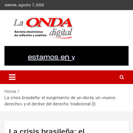
Skip
viernes, agosto 7, 2026
to
content
Revista electronica de reflexion y analisis
Home
La crisis brasileña: el surgimiento de un idiota, un «nuevo
derecho» y el declive del derecho tradicional (l)
La crisis brasileña: el