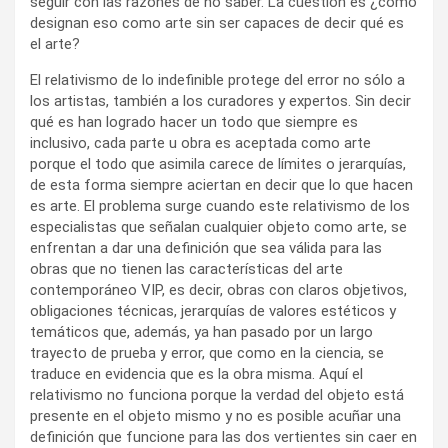
inclusivo, cada parte u obra es aceptada como arte
porque el todo que asimila carece de límites o jerarquías,
de esta forma siempre aciertan en decir que lo que hacen
es arte. El problema surge cuando este relativismo de los
especialistas que señalan cualquier objeto como arte, se
enfrentan a dar una definición que sea válida para las
obras que no tienen las características del arte
contemporáneo VIP, es decir, obras con claros objetivos,
obligaciones técnicas, jerarquías de valores estéticos y
temáticos que, además, ya han pasado por un largo
trayecto de prueba y error, que como en la ciencia, se
traduce en evidencia que es la obra misma. Aquí el
relativismo no funciona porque la verdad del objeto está
presente en el objeto mismo y no es posible acuñar una
definición que funcione para las dos vertientes sin caer en
una contradicción.
En la Suprema Corte de Estado Unidos hay una salida legal
que dice “No estoy capacitado para decirte qué es, pero lo
sabré si lo veo”. El conocimiento es discriminatorio, dice
esto es y esto no es, pero si todo es arte el conocimiento