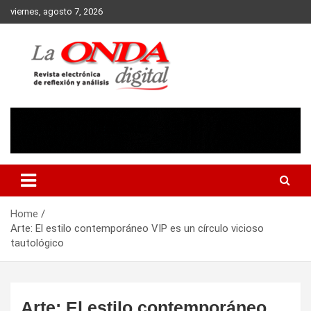
Skip
viernes, agosto 7, 2026
to
content
Revista electronica de reflexion y analisis
Home
Arte: El estilo contemporáneo VIP es un círculo vicioso
tautológico
Arte: El estilo contemporáneo