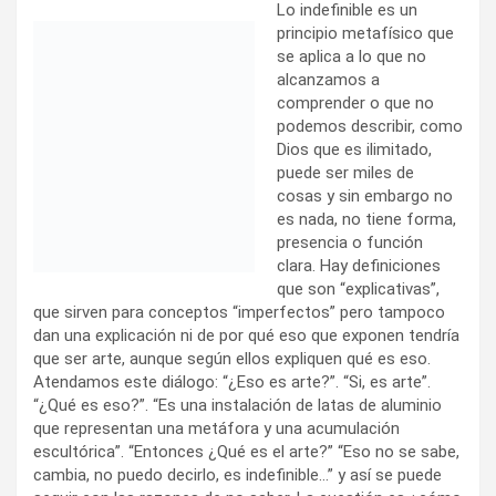
Lo indefinible es un
principio metafísico que
se aplica a lo que no
alcanzamos a comprender o que no podemos describir,
como Dios que es ilimitado, puede ser miles de cosas y
sin embargo no es nada, no tiene forma, presencia o
función clara. Hay definiciones que son “explicativas”, que
sirven para conceptos “imperfectos” pero tampoco dan
una explicación ni de por qué eso que exponen tendría que
ser arte, aunque según ellos expliquen qué es eso.
Atendamos este diálogo: “¿Eso es arte?”. “Si, es arte”.
“¿Qué es eso?”. “Es una instalación de latas de aluminio
que representan una metáfora y una acumulación
escultórica”. “Entonces ¿Qué es el arte?” “Eso no se sabe,
cambia, no puedo decirlo, es indefinible…” y así se puede
seguir con las razones de no saber. La cuestión es ¿cómo
designan eso como arte sin ser capaces de decir qué es
el arte?
El relativismo de lo indefinible protege del error no sólo a
los artistas, también a los curadores y expertos. Sin decir
qué es han logrado hacer un todo que siempre es