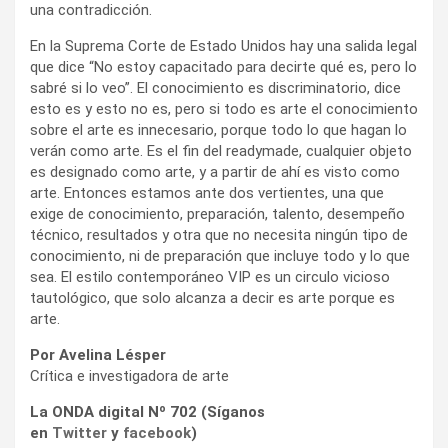
sobre el arte es innecesario, porque todo lo que hagan lo
verán como arte. Es el fin del readymade, cualquier objeto
es designado como arte, y a partir de ahí es visto como
arte. Entonces estamos ante dos vertientes, una que
exige de conocimiento, preparación, talento, desempeño
técnico, resultados y otra que no necesita ningún tipo de
conocimiento, ni de preparación que incluye todo y lo que
sea. El estilo contemporáneo VIP es un circulo vicioso
tautológico, que solo alcanza a decir es arte porque es
arte.
Por Avelina Lésper
Crítica e investigadora de arte
La ONDA digital Nº 702 (Síganos
en
Twitter
y
facebook
)
(Síganos en
Twitter
y
Facebook
)
INGRESE AQUÍ POR MÁS CONTENIDOS EN PORTADA
Las notas aquí firmadas reflejan exclusivamente la opinión
de los autores.