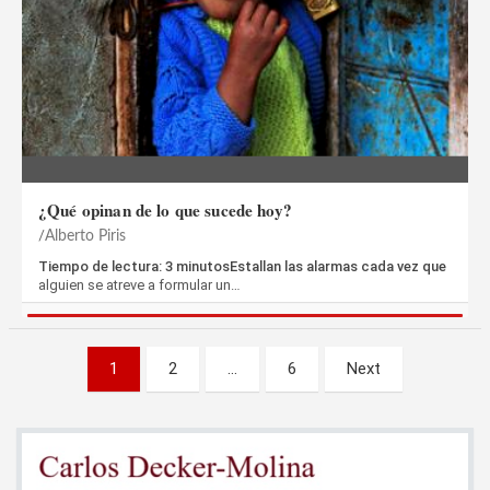
¿Qué opinan de lo que sucede hoy?
Alberto Piris
Tiempo de lectura: 3 minutosEstallan las alarmas cada vez que
alguien se atreve a formular un…
Paginación
1
2
…
6
Next
de
entradas