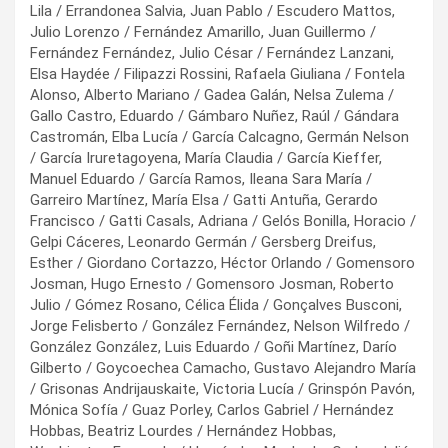
Lila / Errandonea Salvia, Juan Pablo / Escudero Mattos,
Julio Lorenzo / Fernández Amarillo, Juan Guillermo /
Fernández Fernández, Julio César / Fernández Lanzani,
Elsa Haydée / Filipazzi Rossini, Rafaela Giuliana / Fontela
Alonso, Alberto Mariano / Gadea Galán, Nelsa Zulema /
Gallo Castro, Eduardo / Gámbaro Nuñez, Raúl / Gándara
Castromán, Elba Lucía / García Calcagno, Germán Nelson
/ García Iruretagoyena, María Claudia / García Kieffer,
Manuel Eduardo / García Ramos, Ileana Sara María /
Garreiro Martínez, María Elsa / Gatti Antuña, Gerardo
Francisco / Gatti Casals, Adriana / Gelós Bonilla, Horacio /
Gelpi Cáceres, Leonardo Germán / Gersberg Dreifus,
Esther / Giordano Cortazzo, Héctor Orlando / Gomensoro
Josman, Hugo Ernesto / Gomensoro Josman, Roberto
Julio / Gómez Rosano, Célica Élida / Gonçalves Busconi,
Jorge Felisberto / González Fernández, Nelson Wilfredo /
González González, Luis Eduardo / Goñi Martínez, Darío
Gilberto / Goycoechea Camacho, Gustavo Alejandro María
/ Grisonas Andrijauskaite, Victoria Lucía / Grinspón Pavón,
Mónica Sofía / Guaz Porley, Carlos Gabriel / Hernández
Hobbas, Beatriz Lourdes / Hernández Hobbas,