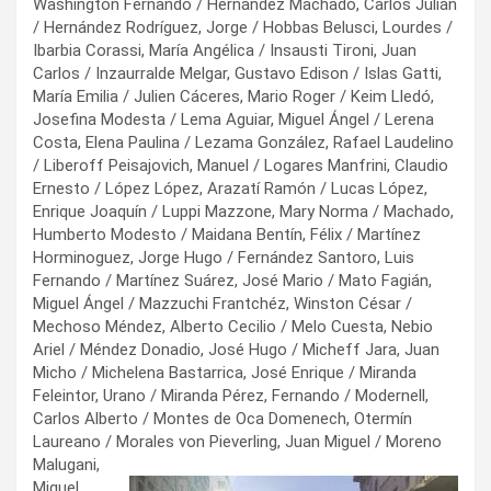
Washington Fernando / Hernández Machado, Carlos Julián
/ Hernández Rodríguez, Jorge / Hobbas Belusci, Lourdes /
Ibarbia Corassi, María Angélica / Insausti Tironi, Juan
Carlos / Inzaurralde Melgar, Gustavo Edison / Islas Gatti,
María Emilia / Julien Cáceres, Mario Roger / Keim Lledó,
Josefina Modesta / Lema Aguiar, Miguel Ángel / Lerena
Costa, Elena Paulina / Lezama González, Rafael Laudelino
/ Liberoff Peisajovich, Manuel / Logares Manfrini, Claudio
Ernesto / López López, Arazatí Ramón / Lucas López,
Enrique Joaquín / Luppi Mazzone, Mary Norma / Machado,
Humberto Modesto / Maidana Bentín, Félix / Martínez
Horminoguez, Jorge Hugo / Fernández Santoro, Luis
Fernando / Martínez Suárez, José Mario / Mato Fagián,
Miguel Ángel / Mazzuchi Frantchéz, Winston César /
Mechoso Méndez, Alberto Cecilio / Melo Cuesta, Nebio
Ariel / Méndez Donadio, José Hugo / Micheff Jara, Juan
Micho / Michelena Bastarrica, José Enrique / Miranda
Feleintor, Urano / Miranda Pérez, Fernando / Modernell,
Carlos Alberto / Montes de Oca Domenech, Otermín
Laureano / Morales von Pieverling, Juan Miguel /
Moreno
Malugani,
Miguel