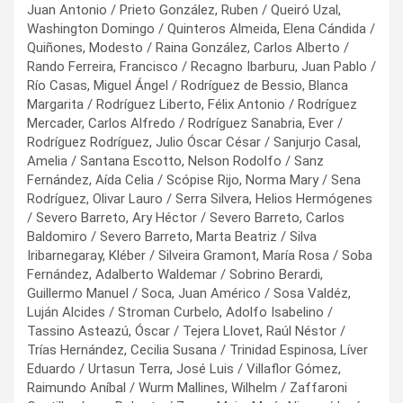
Juan Antonio / Prieto González, Ruben / Queiró Uzal,
Washington Domingo / Quinteros Almeida, Elena Cándida /
Quiñones, Modesto / Raina González, Carlos Alberto /
Rando Ferreira, Francisco / Recagno Ibarburu, Juan Pablo /
Río Casas, Miguel Ángel / Rodríguez de Bessio, Blanca
Margarita / Rodríguez Liberto, Félix Antonio / Rodríguez
Mercader, Carlos Alfredo / Rodríguez Sanabria, Ever /
Rodríguez Rodríguez, Julio Óscar César / Sanjurjo Casal,
Amelia / Santana Escotto, Nelson Rodolfo / Sanz
Fernández, Aída Celia / Scópise Rijo, Norma Mary / Sena
Rodríguez, Olivar Lauro / Serra Silvera, Helios Hermógenes
/ Severo Barreto, Ary Héctor / Severo Barreto, Carlos
Baldomiro / Severo Barreto, Marta Beatriz / Silva
Iribarnegaray, Kléber / Silveira Gramont, María Rosa / Soba
Fernández, Adalberto Waldemar / Sobrino Berardi,
Guillermo Manuel / Soca, Juan Américo / Sosa Valdéz,
Luján Alcides / Stroman Curbelo, Adolfo Isabelino /
Tassino Asteazú, Óscar / Tejera Llovet, Raúl Néstor /
Trías Hernández, Cecilia Susana / Trinidad Espinosa, Líver
Eduardo / Urtasun Terra, José Luis / Villaflor Gómez,
Raimundo Aníbal / Wurm Mallines, Wilhelm / Zaffaroni