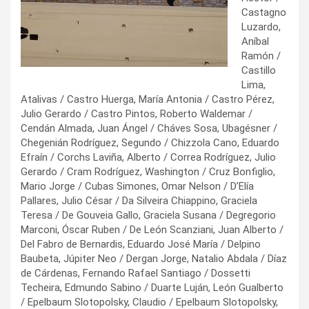
Castagno
Luzardo,
Aníbal
Ramón /
Castillo
Lima,
Atalivas / Castro Huerga, María Antonia / Castro Pérez,
Julio Gerardo / Castro Pintos, Roberto Waldemar /
Cendán Almada, Juan Ángel / Cháves Sosa, Ubagésner /
Chegenián Rodríguez, Segundo / Chizzola Cano, Eduardo
Efraín / Corchs Laviña, Alberto / Correa Rodríguez, Julio
Gerardo / Cram Rodríguez, Washington / Cruz Bonfiglio,
Mario Jorge / Cubas Simones, Omar Nelson / D’Elía
Pallares, Julio César / Da Silveira Chiappino, Graciela
Teresa / De Gouveia Gallo, Graciela Susana / Degregorio
Marconi, Óscar Ruben / De León Scanziani, Juan Alberto /
Del Fabro de Bernardis, Eduardo José María / Delpino
Baubeta, Júpiter Neo / Dergan Jorge, Natalio Abdala / Díaz
de Cárdenas, Fernando Rafael Santiago / Dossetti
Techeira, Edmundo Sabino / Duarte Luján, León Gualberto
/ Epelbaum Slotopolsky, Claudio / Epelbaum Slotopolsky,