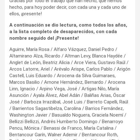
Gracias por todo el trabajo que han hecho, que hemos
hecho, para hoy poder decir, con cada una y cada uno de
ellos, ¡presente!
A continuación se dio lectura, como todos los años,
a la lista completo de desaparecidos, con cada
nombre seguido del ¡Presente!
Aguirre, María Rosa / Alfaro Vázquez, Daniel Pedro /
Altamirano Alza, Ricardo / Altman Levy, Blanca Haydée /
Anglet de León, Beatriz Alicia / Arce Viera, Gustavo Raúl /
Arcos Latorre, Ariel / Arévalo Arispe, Carlos Pablo / Arigón
Castell, Luis Eduardo / Arocena da Silva Guimaraes,
Marcos Basilio / Arnone Hernández, Bernardo / Arocena
Linn, Ignacio / Arpino Vega, José / Artigas Nilo, María
Asunción / Ayala Álvez, Abel Adán / Baliñas Arias, Óscar
José / Barboza Irrazábal, José Luis / Barreto Capelli, Raúl
/ Barrientos Sagastibelza, Carolina / Barrios Fernández,
Washington Javier / Basualdo Noguera, Graciela Noemí /
Bellizzi Bellizzi, Andrés Humberto Domingo / Benarroyo
Pencu, Mónica / Benassi de Franco, María Catalina /
Bentancour Garín, Walner Ademir / Bentancour Roth,