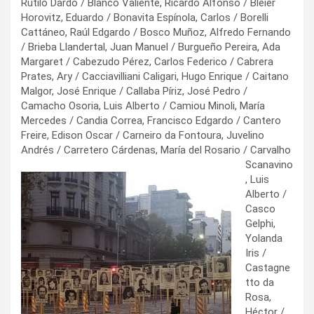
Rutilo Dardo / Blanco Valiente, Ricardo Alfonso / Bleier
Horovitz, Eduardo / Bonavita Espínola, Carlos / Borelli
Cattáneo, Raúl Edgardo / Bosco Muñoz, Alfredo Fernando
/ Brieba Llandertal, Juan Manuel / Burgueño Pereira, Ada
Margaret / Cabezudo Pérez, Carlos Federico / Cabrera
Prates, Ary / Cacciavilliani Caligari, Hugo Enrique / Caitano
Malgor, José Enrique / Callaba Píriz, José Pedro /
Camacho Osoria, Luis Alberto / Camiou Minoli, María
Mercedes / Candia Correa, Francisco Edgardo / Cantero
Freire, Edison Oscar / Carneiro da Fontoura, Juvelino
Andrés / Carretero
Cárdenas, María del Rosario / Carvalho
Scanavino
, Luis
Alberto /
Casco
Gelphi,
Yolanda
Iris /
Castagne
tto da
Rosa,
Héctor /