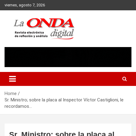
Skip
viernes, agosto 7, 2026
to
content
Revista electronica de reflexion y analisis
Home
Sr. Ministro; sobre la placa al Inspector Víctor Castiglioni, le
recordamos…
Sr. Ministro; sobre la placa al