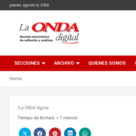
Skip
jueves, agosto 6, 2026
to
content
Revista electronica de reflexion y analisis
SECCIONES
ARCHIVO
QUIENES SOMOS
Home
La ONDA digital
Tiempo de lectura:
< 1
minuto