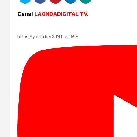
Canal
LAONDADIGITAL TV.
https://youtu.be/XdNTteal59E