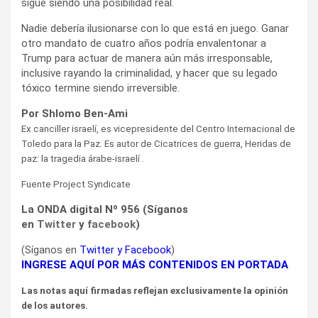
sigue siendo una posibilidad real.
Nadie debería ilusionarse con lo que está en juego. Ganar
otro mandato de cuatro años podría envalentonar a
Trump para actuar de manera aún más irresponsable,
inclusive rayando la criminalidad, y hacer que su legado
tóxico termine siendo irreversible.
Por Shlomo Ben-Ami
Ex canciller israelí, es vicepresidente del Centro Internacional de
Toledo para la Paz. Es autor de Cicatrices de guerra, Heridas de
paz: la tragedia árabe-israelí .
Fuente Project Syndicate
La ONDA digital Nº 956 (Síganos
en
Twitter
y
facebook
)
(Síganos en
Twitter
y
Facebook
)
INGRESE AQUÍ POR MÁS CONTENIDOS EN PORTADA
Las notas aquí firmadas reflejan exclusivamente la opinión
de los autores.