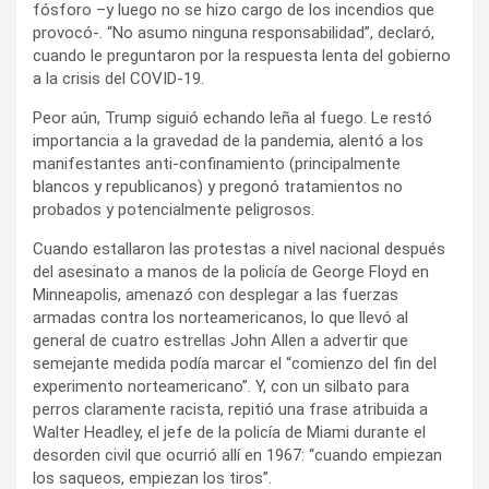
fósforo –y luego no se hizo cargo de los incendios que
provocó-. “No asumo ninguna responsabilidad”, declaró,
cuando le preguntaron por la respuesta lenta del gobierno
a la crisis del COVID-19.
Peor aún, Trump siguió echando leña al fuego. Le restó
importancia a la gravedad de la pandemia, alentó a los
manifestantes anti-confinamiento (principalmente
blancos y republicanos) y pregonó tratamientos no
probados y potencialmente peligrosos.
Cuando estallaron las protestas a nivel nacional después
del asesinato a manos de la policía de George Floyd en
Minneapolis, amenazó con desplegar a las fuerzas
armadas contra los norteamericanos, lo que llevó al
general de cuatro estrellas John Allen a advertir que
semejante medida podía marcar el “comienzo del fin del
experimento norteamericano”. Y, con un silbato para
perros claramente racista, repitió una frase atribuida a
Walter Headley, el jefe de la policía de Miami durante el
desorden civil que ocurrió allí en 1967: “cuando empiezan
los saqueos, empiezan los tiros”.