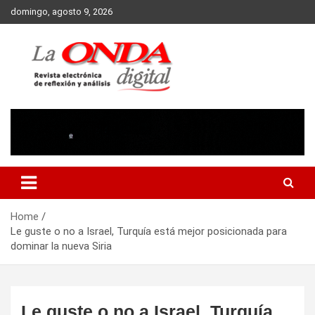
Skip
domingo, agosto 9, 2026
to
content
Revista electronica de reflexion y analisis
Home
Le guste o no a Israel, Turquía está mejor posicionada para
dominar la nueva Siria
Le guste o no a Israel, Turquía