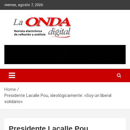
Skip
viernes, agosto 7, 2026
to
content
Revista electronica de reflexion y analisis
Home
Presidente Lacalle Pou, ideológicamente: «Soy un liberal
solidario»
Presidente Lacalle Pou,