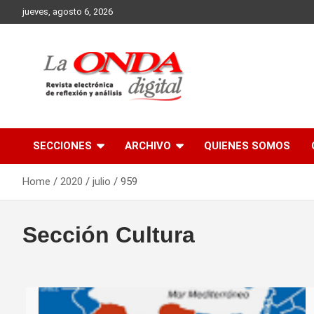
Skip
jueves, agosto 6, 2026
to
content
Revista electronica de reflexion y analisis
SECCIONES
ARCHIVO
QUIENES SOMOS
Home
2020
julio
959