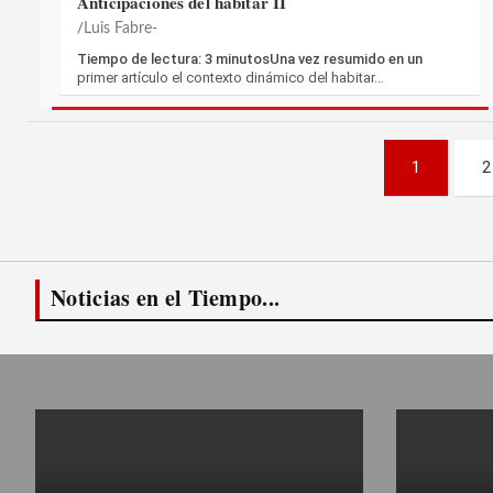
Anticipaciones del habitar II
Luis Fabre-
Tiempo de lectura: 3 minutosUna vez resumido en un
primer artículo el contexto dinámico del habitar…
Paginación
1
2
de
entradas
Noticias en el Tiempo...