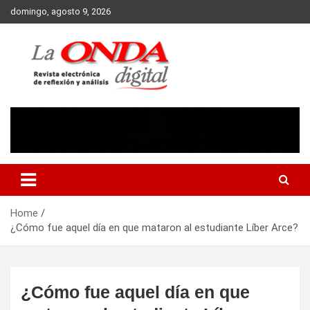
Skip
domingo, agosto 9, 2026
to
content
Revista electronica de reflexion y analisis
Home
¿Cómo fue aquel día en que mataron al estudiante Líber Arce?
¿Cómo fue aquel día en que