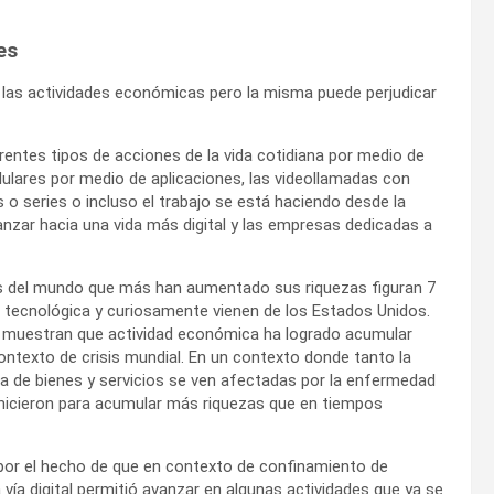
es
de las actividades económicas pero la misma puede perjudicar
erentes tipos de acciones de la vida cotidiana por medio de
lares por medio de aplicaciones, las videollamadas con
s o series o incluso el trabajo se está haciendo desde la
nzar hacia una vida más digital y las empresas dedicadas a
rios del mundo que más han aumentado sus
riquezas figuran 7
d tecnológica y curiosamente vienen de los Estados Unidos.
 muestran que actividad económica ha logrado acumular
ntexto de crisis mundial. En un contexto donde tanto la
 de bienes y servicios se ven afectadas por la enfermedad
icieron para acumular más riquezas que en tiempos
 por el hecho de que en contexto de confinamiento de
 vía digital permitió avanzar en algunas actividades que ya se