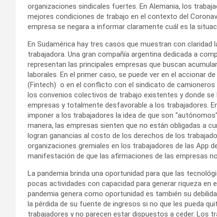
organizaciones sindicales fuertes. En Alemania, los traba
mejores condiciones de trabajo en el contexto del Coronav
empresa se negara a informar claramente cuál es la situac
En Sudamérica hay tres casos que muestran con claridad l
trabajadora. Una gran compañía argentina dedicada a compr
representan las principales empresas que buscan acumular
laborales. En el primer caso, se puede ver en el accionar de
(Fintech) o en el conflicto con el sindicato de camionero
los convenios colectivos de trabajo existentes y donde se
empresas y totalmente desfavorable a los trabajadores. E
imponer a los trabajadores la idea de que son “autónomos”
manera, las empresas sienten que no están obligadas a cum
logran ganancias al costo de los derechos de los trabajado
organizaciones gremiales en los trabajadores de las App de
manifestación de que las afirmaciones de las empresas no 
La pandemia brinda una oportunidad para que las tecnológ
pocas actividades con capacidad para generar riqueza en el
pandemia genera como oportunidad es también su debilidad.
la pérdida de su fuente de ingresos si no que les pueda quita
trabajadores y no parecen estar dispuestos a ceder. Los tr