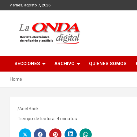
Skip
viernes, agosto 7, 2026
to
content
Revista electronica de reflexion y analisis
SECCIONES
ARCHIVO
QUIENES SOMOS
Home
Ariel Bank
Tiempo de lectura:
4
minutos