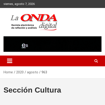
Skip
viernes, agosto 7, 2026
to
content
Revista electronica de reflexion y analisis
Home
2020
agosto
963