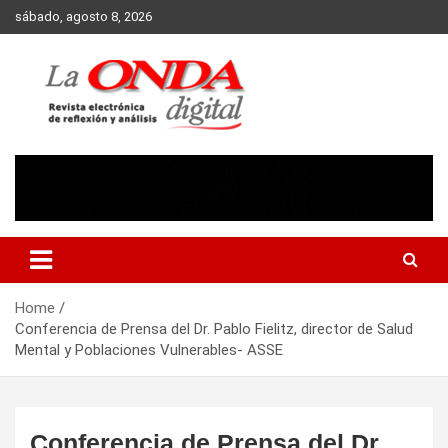
Skip
sábado, agosto 8, 2026
to
content
Revista electronica de reflexion y analisis
Home
Conferencia de Prensa del Dr. Pablo Fielitz, director de Salud
Mental y Poblaciones Vulnerables- ASSE
Conferencia de Prensa del Dr.