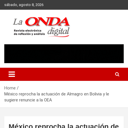
Skip
sábado, agosto 8, 2026
to
content
Revista electronica de reflexion y analisis
Home
México reprocha la actuación de Almagro en Bolivia y le
sugiere renuncie a la OEA
México reprocha la actuación de