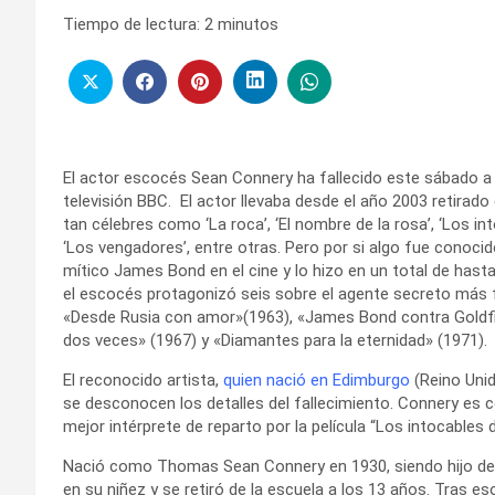
Tiempo de lectura:
2
minutos
El actor escocés Sean Connery ha fallecido este sábado a 
televisión BBC. El actor llevaba desde el año 2003 retirado
tan célebres como ‘La roca’, ‘El nombre de la rosa’, ‘Los int
‘Los vengadores’, entre otras. Pero por si algo fue conocido
mítico James Bond en el cine y lo hizo en un total de hasta
el escocés protagonizó seis sobre el agente secreto más f
«Desde Rusia con amor»(1963), «James Bond contra Goldfin
dos veces» (1967) y «Diamantes para la eternidad» (1971).
El reconocido artista,
quien nació en Edimburgo
(Reino Uni
se desconocen los detalles del fallecimiento. Connery es 
mejor intérprete de reparto por la película “Los intocables 
Nació como Thomas Sean Connery en 1930, siendo hijo de u
en su niñez y se retiró de la escuela a los 13 años. Tras eso