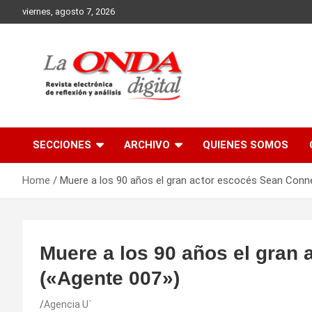
Skip
viernes, agosto 7, 2026
to
content
Revista electronica de reflexion y analisis
SECCIONES
ARCHIVO
QUIENES SOMOS
Home
Muere a los 90 años el gran actor escocés Sean Conn
Muere a los 90 años el gran
(«Agente 007»)
Agencia U´