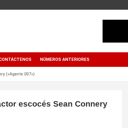
CONTÁCTENOS
NÚMEROS ANTERIORES
ery («Agente 007»)
 actor escocés Sean Connery