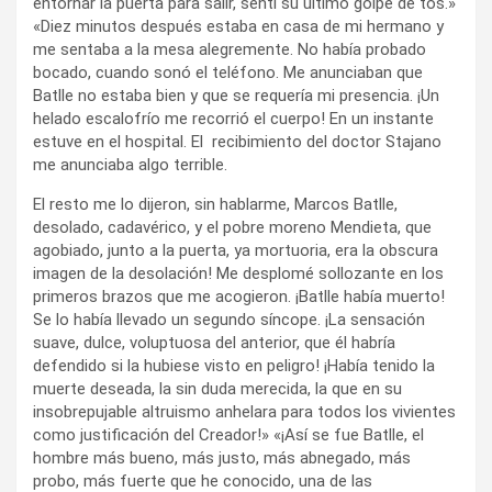
entornar la puerta para salir, sentí su último golpe de tos.»
«Diez minutos después estaba en casa de mi hermano y
me sentaba a la mesa alegremente. No había probado
bocado, cuando sonó el teléfono. Me anunciaban que
Batlle no estaba bien y que se requería mi presencia. ¡Un
helado escalofrío me recorrió el cuerpo! En un instante
estuve en el hospital. El recibimiento del doctor Stajano
me anunciaba algo terrible.
El resto me lo dijeron, sin hablarme, Marcos Batlle,
desolado, cadavérico, y el pobre moreno Mendieta, que
agobiado, junto a la puerta, ya mortuoria, era la obscura
imagen de la desolación! Me desplomé sollozante en los
primeros brazos que me acogieron. ¡Batlle había muerto!
Se lo había llevado un segundo síncope. ¡La sensación
suave, dulce, voluptuosa del anterior, que él habría
defendido si la hubiese visto en peligro! ¡Había tenido la
muerte deseada, la sin duda merecida, la que en su
insobrepujable altruismo anhelara para todos los vivientes
como justificación del Creador!» «¡Así se fue Batlle, el
hombre más bueno, más justo, más abnegado, más
probo, más fuerte que he conocido, una de las