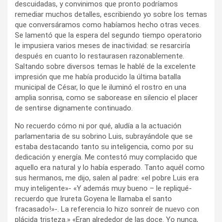
descuidadas, y convinimos que pronto podríamos
remediar muchos detalles, escribiendo yo sobre los temas
que conversáramos como habíamos hecho otras veces.
Se lamentó que la espera del segundo tiempo operatorio
le impusiera varios meses de inactividad: se resarciría
después en cuanto lo restaurasen razonablemente.
Saltando sobre diversos temas le hablé de la excelente
impresión que me había producido la última batalla
municipal de César, lo que le iluminó el rostro en una
amplia sonrisa, como se saborease en silencio el placer
de sentirse dignamente continuado.
No recuerdo cómo ni por qué, aludía a la actuación
parlamentaria de su sobrino Luis, subrayándole que se
estaba destacando tanto su inteligencia, como por su
dedicación y energía. Me contestó muy complacido que
aquello era natural y lo había esperado. Tanto aquél como
sus hermanos, me dijo, salen al padre: «el pobre Luis era
muy inteligente»- «Y además muy bueno – le repliqué-
recuerdo que Irureta Goyena le llamaba el santo
fracasado!»-. La referencia lo hizo sonreír de nuevo con
plácida tristeza.» «Eran alrededor de las doce. Yo nunca,