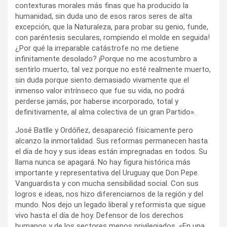
contexturas morales más finas que ha producido la
humanidad, sin duda uno de esos raros seres de alta
excepción, que la Naturaleza, para probar su genio, funde,
con paréntesis seculares, rompiendo el molde en seguida!
¿Por qué la irreparable catástrofe no me detiene
infinitamente desolado? ¡Porque no me acostumbro a
sentirlo muerto, tal vez porque no esté realmente muerto,
sin duda porque siento demasiado vivamente que el
inmenso valor intrínseco que fue su vida, no podrá
perderse jamás, por haberse incorporado, total y
definitivamente, al alma colectiva de un gran Partido».
José Batlle y Ordóñez, desapareció físicamente pero
alcanzo la inmortalidad. Sus reformas permanecen hasta
el día de hoy y sus ideas están impregnadas en todos. Su
llama nunca se apagará. No hay figura histórica más
importante y representativa del Uruguay que Don Pepe.
Vanguardista y con mucha sensibilidad social. Con sus
logros e ideas, nos hizo diferenciarnos de la región y del
mundo. Nos dejo un legado liberal y reformista que sigue
vivo hasta el día de hoy. Defensor de los derechos
humanos y de los sectores menos privilegiados. «En una