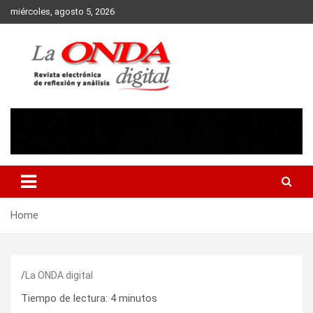
Skip
miércoles, agosto 5, 2026
to
content
Revista electronica de reflexion y analisis
Home
La ONDA digital
Tiempo de lectura:
4
minutos