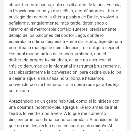
absolutamente nunca, salía de allí antes de la una. Ese día,
la Providencia –que ya me señaló, acordándome el triste
privilegio de recoger la última palabra de Batlle, y volvió a
señalarme, singularmente, más tarde, deteniendo el
féretro en el memorable cortejo fúnebre, precisamente
debajo de los balcones del doctor Lago, donde lo
esperaba la última despedida – ese día repito, tejiendo una
complicada madeja de coincidencias, me obligó a dejar el
Hospital mucho antes de lo acostumbrado, con el
deliberado propósito, sin duda, de que no asistiese al
trágico derrumbe de la Montaña! Interrumpí bruscamente,
casi absurdamente la conversación, para decirle que lo iba
a dejar a aquella inusitada hora, porque habíamos
convenido con mi hermano ir a la ópera rusa para festejar
su mejoría.
Abrazándolo en un gesto habitual, como si lo hiciese con
una columna inconmovible, agregué: «Pero antes de ir al
teatro, lo vendremos a ver». A lo que me comentó
dirigiéndome su última cariñosa mirada: «¡A condición de
que no me despierten si me encuentran dormido!». Al