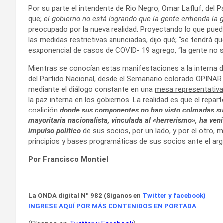
Por su parte el intendente de Rio Negro, Omar Lafluf, del P
que;
el gobierno no está logrando que la gente entienda la 
preocupado por la nueva realidad. Proyectando lo que pued
las medidas restrictivas anunciadas, dijo qué; “se tendrá qu
esxponencial de casos de COVID- 19 agrego, “la gente no se
Mientras se conocían estas manifestaciones a la interna 
del Partido Nacional, desde el Semanario colorado OPINAR 
mediante el diálogo constante en una
mesa representativa
la paz interna en los gobiernos. La realidad es que el repar
coalición
donde sus componentes no han visto colmadas sus 
mayoritaria nacionalista, vinculada al «herrerismo», ha ven
impulso político
de sus socios, por un lado, y por el otro,
principios y bases programáticas de sus socios ante el ar
Por Francisco Montiel
La ONDA digital Nº 982 (Síganos en
Twitter
y
facebook
)
INGRESE AQUÍ POR MÁS CONTENIDOS EN PORTADA