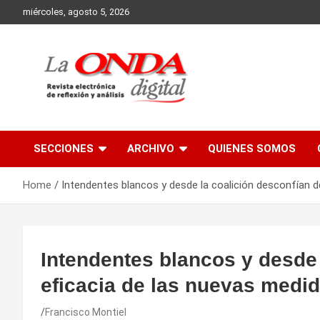
Skip
miércoles, agosto 5, 2026
to
content
Revista electronica de reflexion y analisis
SECCIONES
ARCHIVO
QUIENES SOMOS
Home
Intendentes blancos y desde la coalición desconfían de
Intendentes blancos y desde 
eficacia de las nuevas medid
Francisco Montiel