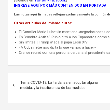
(Síganos en
Twitter
y
Facebook
)
INGRESE AQUÍ POR MÁS CONTENIDOS EN PORTADA
Las notas aquí firmadas reflejan exclusivamente la opinión de
Otros artículos del mismo autor:
El Canciller Mario Lubetkin mantiene «negociaciones» c
En “cumbre Antifa”, Rubio citó a los Tupamaros cómo ter
Sin limites | Trump ataca al papa León XIV
«A Cuba nadie nos dicta lo que vamos a hacer»
Orsi se reunió con una persona cercana al presidente s
Navegación
Tema COVID-19, La tardanza en adoptar alguna
de
medida, y la insuficiencia de las medidas
entradas