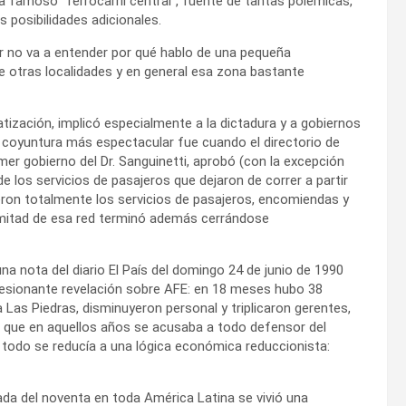
a famoso “ferrocarril central”, fuente de tantas polémicas,
 posibilidades adicionales.
tor no va a entender por qué hablo de una pequeña
 otras localidades y en general esa zona bastante
tización, implicó especialmente a la dictadura y a gobiernos
a coyuntura más espectacular fue cuando el directorio de
mer gobierno del Dr. Sanguinetti, aprobó (con la excepción
de los servicios de pasajeros que dejaron de correr a partir
ieron totalmente los servicios de pasajeros, encomiendas y
a mitad de esa red terminó además cerrándose
a nota del diario El País del domingo 24 de junio de 1990
presionante revelación sobre AFE: en 18 meses hubo 38
a Las Piedras, disminuyeron personal y triplicaron gerentes,
o que en aquellos años se acusaba a todo defensor del
y todo se reducía a una lógica económica reduccionista:
cada del noventa en toda América Latina se vivió una