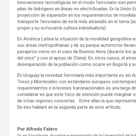
innovaciones tecnológicas en el modo ferroviario son perm
pilas de hidrógeno en líneas no electrificadas. En la Unió
proyección de expansión en los requerimientos de movilid
transporte ferroviario de está más atrasado en el tema (au
propio y su sofocante cultura individualista).
En América Latina la situación de la movilidad geográfica 
sus áreas metropolitanas y de su parque automotor llevaron
pasajeros como en el caso de Buenos Aires (durante los g
del once” y con el apoyo de China). En otros casos, el atr
desesperación de la población como ocurre en Bogotá y su
En Uruguay la novedad ferroviaria más importante es sin du
Toros y Montevideo con estándares europeos contemporá
requerimientos e intereses transnacionales es una larga di
considerar es que este foco de atención puede marginar ot
de otras regiones concretas. Entre ellas la que representa l
De eso hablaré en la segunda parte de este artículo.
Por Alfredo Falero
Dr. en Sociología, docente e investigador de la Universidad de la 