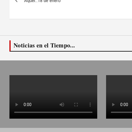
Aquél…18 de enero
de
entradas
Noticias en el Tiempo...