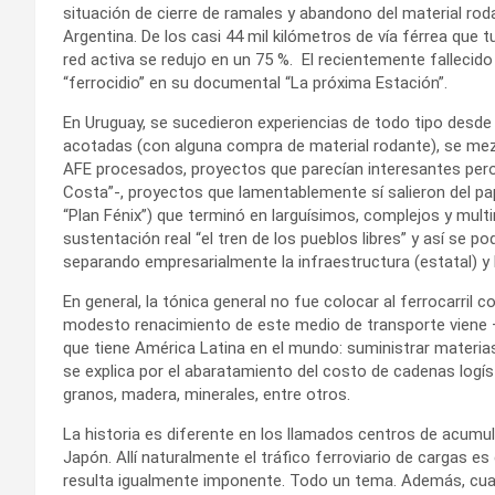
situación de cierre de ramales y abandono del material r
Argentina. De los casi 44 mil kilómetros de vía férrea que 
red activa se redujo en un 75 %. El recientemente fallecido
“ferrocidio” en su documental “La próxima Estación”.
En Uruguay, se sucedieron experiencias de todo tipo desd
acotadas (con alguna compra de material rodante), se mez
AFE procesados, proyectos que parecían interesantes pero 
Costa”-, proyectos que lamentablemente sí salieron del pap
“Plan Fénix”) que terminó en larguísimos, complejos y multi
sustentación real “el tren de los pueblos libres” y así se 
separando empresarialmente la infraestructura (estatal) y 
En general, la tónica general no fue colocar al ferrocarril co
modesto renacimiento de este medio de transporte viene –
que tiene América Latina en el mundo: suministrar materias
se explica por el abaratamiento del costo de cadenas logí
granos, madera, minerales, entre otros.
La historia es diferente en los llamados centros de acumul
Japón. Allí naturalmente el tráfico ferroviario de cargas es
resulta igualmente imponente. Todo un tema. Además, cualqu