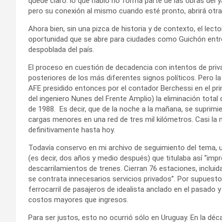
quede claro: lo que hablo no forma parte de las obras del y
pero su conexión al mismo cuando esté pronto, abrirá otras
Ahora bien, sin una pizca de historia y de contexto, el lec
oportunidad que se abre para ciudades como Guichón entre
despoblada del país.
El proceso en cuestión de decadencia con intentos de priva
posteriores de los más diferentes signos políticos. Pero l
AFE presidido entonces por el contador Berchessi en el pri
del ingeniero Nunes del Frente Amplio) la eliminación total 
de 1988. Es decir, que de la noche a la mañana, se suprim
cargas menores en una red de tres mil kilómetros. Casi l
definitivamente hasta hoy.
Todavía conservo en mi archivo de seguimiento del tema, un
(es decir, dos años y medio después) que titulaba así “im
descarrilamientos de trenes. Cierran 76 estaciones, incluid
se contrata innecesarios servicios privados”. Por supuest
ferrocarril de pasajeros de idealista anclado en el pasado 
costos mayores que ingresos.
Para ser justos, esto no ocurrió sólo en Uruguay. En la dé