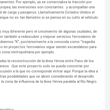
anentes. Por ejemplo, ya se comercializa la tracción por
n Europea, las inversiones son constantes. y acompañan una
ad de carga y pasajeros. Llamativamente Estados Unidos el
nque no es tan llamativo si se piensa en su culto al vehículo
es muy diferente pero el crecimiento de algunas ciudades, de
 también a redescubrir y mejorar servicios ferroviarios de
obiernos “K”, posteriormente a la conocida como “tragedia
aso en proyectos ferroviarios sigue siendo escandaloso para
 zona metropolitana por ejemplo.
das la reconstrucción de la línea férrea entre Paso de los
neos. Que este proyecto solo se pueda concretar por
scusión a la que no corresponde entrar aquí. Porque la idea a
ras posibilidades que se abren considerando el desarrollo
a zona de influencia de la línea férrea paralela al Río Negro.
República.