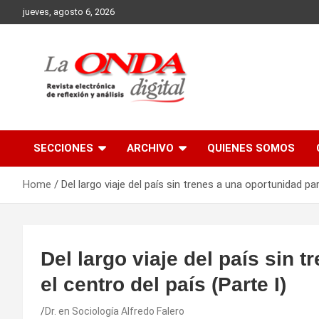
Skip
jueves, agosto 6, 2026
to
content
Revista electronica de reflexion y analisis
SECCIONES
ARCHIVO
QUIENES SOMOS
Home
Del largo viaje del país sin trenes a una oportunidad par
Del largo viaje del país sin 
el centro del país (Parte I)
Dr. en Sociología Alfredo Falero