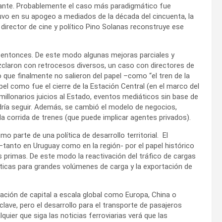
odante. Probablemente el caso más paradigmático fue
tuvo en su apogeo a mediados de la década del cincuenta, la
 director de cine y político Pino Solanas reconstruye ese
e entonces. De este modo algunas mejoras parciales y
claron con retrocesos diversos, un caso con directores de
que finalmente no salieron del papel –como “el tren de la
el como fue el cierre de la Estación Central (en el marco del
millonarios juicios al Estado, eventos mediáticos sin base de
podría seguir. Además, se cambió el modelo de negocios,
la corrida de trenes (que puede implicar agentes privados).
mo parte de una política de desarrollo territorial. El
tanto en Uruguay como en la región- por el papel histórico
 primas. De este modo la reactivación del tráfico de cargas
sticas para grandes volúmenes de carga y la exportación de
ación de capital a escala global como Europa, China o
 clave, pero el desarrollo para el transporte de pasajeros
ier que siga las noticias ferroviarias verá que las