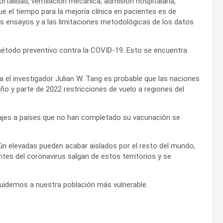
talidad, ventilación mecánica, admisión hospitalaria,
ue el tiempo para la mejoría clínica en pacientes es de
os ensayos y a las limitaciones metodológicas de los datos
método preventivo contra la COVID-19. Esto se encuentra
 el investigador Julian W. Tang es probable que las naciones
o y parte de 2022 restricciones de vuelo a regiones del
iajes a países que no han completado su vacunación se
ún elevadas pueden acabar aislados por el resto del mundo,
tes del coronavirus salgan de estos territorios y se
cuidemos a nuestra población más vulnerable.