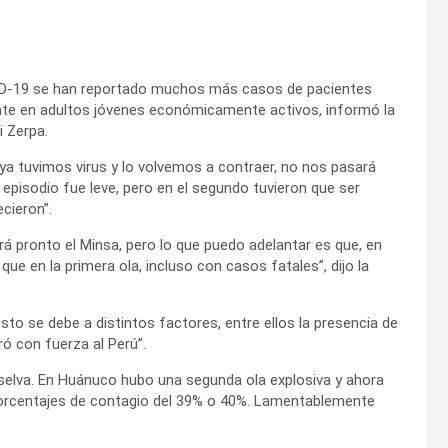
OVID-19 se han reportado muchos más casos de pacientes
mente en adultos jóvenes económicamente activos, informó la
i Zerpa.
 ya tuvimos virus y lo volvemos a contraer, no nos pasará
pisodio fue leve, pero en el segundo tuvieron que ser
cieron”.
rá pronto el Minsa, pero lo que puedo adelantar es que, en
 en la primera ola, incluso con casos fatales”, dijo la
to se debe a distintos factores, entre ellos la presencia de
tró con fuerza al Perú”.
a selva. En Huánuco hubo una segunda ola explosiva y ahora
orcentajes de contagio del 39% o 40%. Lamentablemente