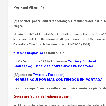
Por Raúl Allain (*)
(*) Escritor, poeta, editor y sociólogo. Presidente del Institu
Negro.
Allain:
recibió el Premio Mundial a la Excelencia Periodística «C
Hispanomundial de Escritores (UHE) para América del Sur con las 
Periodista Eméritus de las Américas – UNESCO (2014).
*
Reseña biográfica
de Raúl Allain
La ONDA
digital Nº 996 (Síganos en
Twitter
y
facebook
)
INGRESE AQUÍ POR MÁS CONTENIDOS EN PORTADA
(Síganos en
Twitter
y
Facebook
)
INGRESE AQUÍ POR MÁS CONTENIDOS EN PORTADA
Las notas aquí firmadas reflejan exclusivamente la opinión de
Otros artículos del mismo autor:
El muro de la ley: exigencia de castigo penal definitivo fr