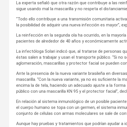
La experta señaló que otra razón que contribuye a las rei
sigue usando mal la mascarilla y no respeta el distanciamie
“Todo ello contribuye a una transmisión comunitaria activa
la posibilidad de adquirir una nueva infección es mayor”, exp
La reinfección en la segunda ola ha ocurrido, en la mayorí
pacientes de alrededor de 40 años y económicamente acti
La infectóloga Solari indicó que, al tratarse de personas
éstas salen a trabajar y usan el transporte público. “Si no
aglomeración, mascarillas y protector facial se pueden conta
Ante la presencia de la nueva variante brasileña en diversa
mascarilla. “Con la nueva variante, ya no es suficiente la ma
encima la de tela, haciendo un adecuado ajuste a la forma d
público con una mascarilla KN 95 y el protector facial”, dec
En relación al sistema inmunológico de un posible pacie
el cuerpo humano se topa con un germen, el sistema inmune
conjunto de células con armas moleculares se sale de con
Aunque hay pruebas y tratamientos que podrían ayudar a id