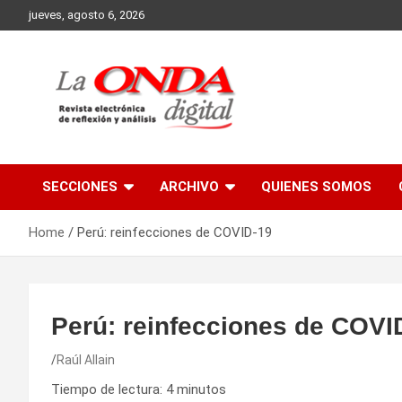
Skip
jueves, agosto 6, 2026
to
content
Revista electronica de reflexion y analisis
SECCIONES
ARCHIVO
QUIENES SOMOS
Home
Perú: reinfecciones de COVID-19
Perú: reinfecciones de COVI
Raúl Allain
Tiempo de lectura:
4
minutos