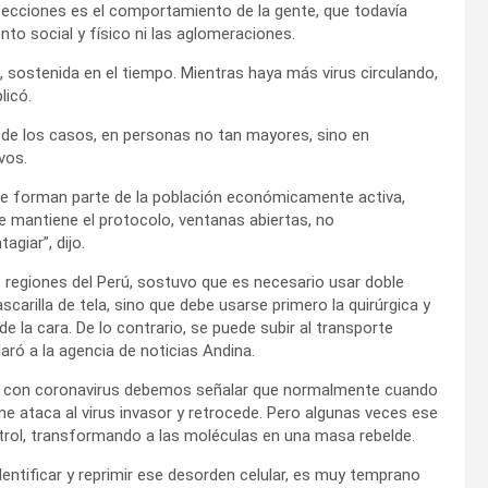
nfecciones es el comportamiento de la gente, que todavía
nto social y físico ni las aglomeraciones.
, sostenida en el tiempo. Mientras haya más virus circulando,
licó.
a de los casos, en personas no tan mayores, sino en
vos.
 que forman parte de la población económicamente activa,
 se mantiene el protocolo, ventanas abiertas, no
giar”, dijo.
s regiones del Perú, sostuvo que es necesario usar doble
scarilla de tela, sino que debe usarse primero la quirúrgica y
e la cara. De lo contrario, se puede subir al transporte
laró a la agencia de noticias Andina.
nte con coronavirus debemos señalar que normalmente cuando
 ataca al virus invasor y retrocede. Pero algunas veces ese
trol, transformando a las moléculas en una masa rebelde.
entificar y reprimir ese desorden celular, es muy temprano