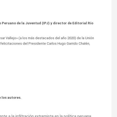
to Peruano de la Juventud (IPJ) y director de Editorial Río
ésar Vallejo» (a los más destacados del año 2020) de la Unión
felicitaciones del Presidente Carlos Hugo Garrido Chalén,
 los autores.
ente a la infiltración extremista en la política peruana