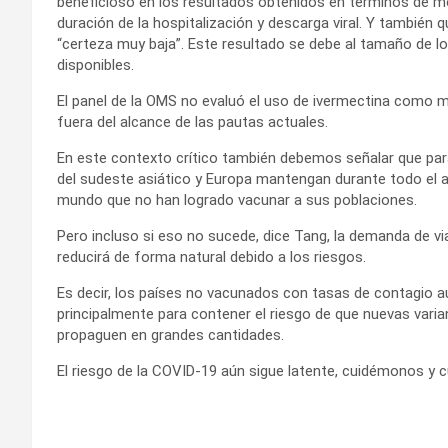
beneficioso en los resultados obtenidos en términos de mor
duración de la hospitalización y descarga viral. Y también q
“certeza muy baja”. Este resultado se debe al tamaño de l
disponibles.
El panel de la OMS no evaluó el uso de ivermectina como 
fuera del alcance de las pautas actuales.
En este contexto crítico también debemos señalar que para
del sudeste asiático y Europa mantengan durante todo el añ
mundo que no han logrado vacunar a sus poblaciones.
Pero incluso si eso no sucede, dice Tang, la demanda de v
reducirá de forma natural debido a los riesgos.
Es decir, los países no vacunados con tasas de contagio a
principalmente para contener el riesgo de que nuevas varian
propaguen en grandes cantidades.
El riesgo de la COVID-19 aún sigue latente, cuidémonos y 