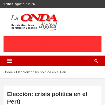
Skip
viernes, agosto 7, 2026
to
content
Revista electronica de reflexion y analisis
Home
Elección: crisis política en el Perú
Elección: crisis política en el
Perú