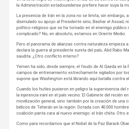
la Administración estadounidense prefiere hacer suya la
La presencia de Irán en la zona no se limita, sin embargo, 
disimulado su apoyo al Presidente sirio, Bashar el Assad, 
político-religioso que se ha tornado en el enemigo públic
complicado? No, en absoluto; estamos en Oriente Medio.
Pero el panorama de alianzas contra naturaleza empieza a 
declara la guerra al presidente sunita del país, Abd Rabo M
saudita. ¿Otro conflicto interno?
Yemen ha sido, desde siempre, el feudo de Al Qaeda en la P
campos de entrenamiento estrechamente vigilados por los 
supone que Washington está librando aquí batalla contra e
Cuando los hutíes pusieron en peligro la supervivencia del
la injerencia iraní en el país vecino. El Gabinete del recié
movilización general, sino también por la creación de una c
bélicos de Teherán en la región. Dotada con 40.000 hombre
coalición panta cara al nuevo enemigo: el Irán chiita. Otro
Como para recordarnos que el Nobel de la Paz Barack Obam