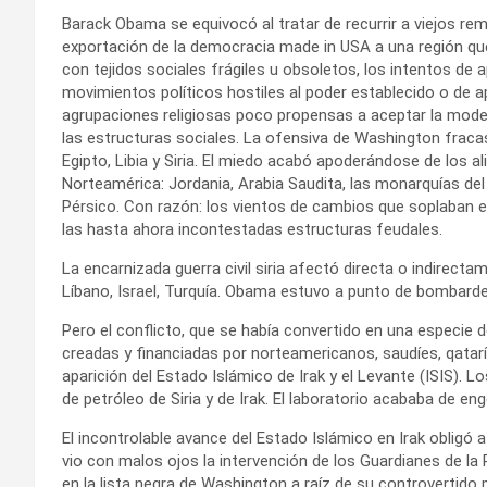
Barack Obama se equivocó al tratar de recurrir a viejos rem
exportación de la democracia made in USA a una región q
con tejidos sociales frágiles u obsoletos, los intentos de 
movimientos políticos hostiles al poder establecido o de a
agrupaciones religiosas poco propensas a aceptar la mode
las estructuras sociales. La ofensiva de Washington fraca
Egipto, Libia y Siria. El miedo acabó apoderándose de los a
Norteamérica: Jordania, Arabia Saudita, las monarquías del
Pérsico. Con razón: los vientos de cambios que soplaban en 
las hasta ahora incontestadas estructuras feudales.
La encarnizada guerra civil siria afectó directa o indirecta
Líbano, Israel, Turquía. Obama estuvo a punto de bombarde
Pero el conflicto, que se había convertido en una especie d
creadas y financiadas por norteamericanos, saudíes, qataríe
aparición del Estado Islámico de Irak y el Levante (ISIS). 
de petróleo de Siria y de Irak. El laboratorio acababa de 
El incontrolable avance del Estado Islámico en Irak obligó 
vio con malos ojos la intervención de los Guardianes de la R
en la lista negra de Washington a raíz de su controvertido