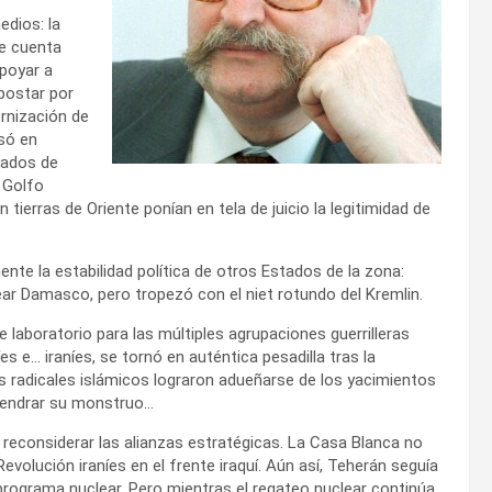
edios: la
ue cuenta
apoyar a
postar por
rnización de
só en
liados de
 Golfo
tierras de Oriente ponían en tela de juicio la legitimidad de
mente la estabilidad política de otros Estados de la zona:
ar Damasco, pero tropezó con el niet rotundo del Kremlin.
e laboratorio para las múltiples agrupaciones guerrilleras
s e… iraníes, se tornó en auténtica pesadilla tras la
Los radicales islámicos lograron adueñarse de los yacimientos
engendrar su monstruo…
a reconsiderar las alianzas estratégicas. La Casa Blanca no
evolución iraníes en el frente iraquí. Aún así, Teherán seguía
 programa nuclear. Pero mientras el regateo nuclear continúa,