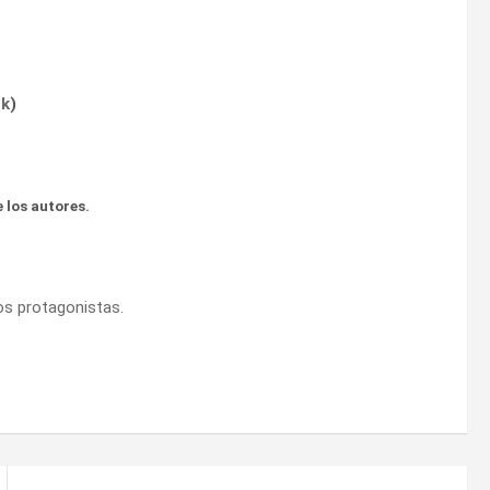
ok
)
 los autores.
os protagonistas.