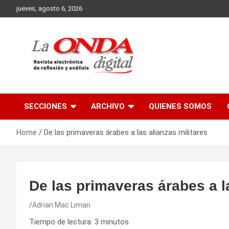
Skip
jueves, agosto 6, 2026
to
content
Revista electronica de reflexion y analisis
SECCIONES
ARCHIVO
QUIENES SOMOS
Home
De las primaveras árabes a las alianzas militares
De las primaveras árabes a la
Adrian Mac Liman
Tiempo de lectura:
3
minutos