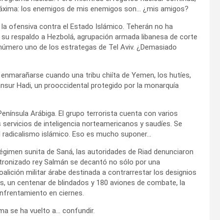
 máxima: los enemigos de mis enemigos son… ¿mis amigos?
a la ofensiva contra el Estado Islámico. Teherán no ha
ni su respaldo a Hezbolá, agrupación armada libanesa de corte
o número uno de los estrategas de Tel Aviv. ¿Demasiado
enmarañarse cuando una tribu chiíta de Yemen, los hutíes,
ansur Hadi, un prooccidental protegido por la monarquía
enínsula Arábiga. El grupo terrorista cuenta con varios
servicios de inteligencia norteamericanos y saudíes. Se
l radicalismo islámico. Eso es mucho suponer…
 régimen sunita de Saná, las autoridades de Riad denunciaron
n entronizado rey Salmán se decantó no sólo por una
oalición militar árabe destinada a contrarrestar los designios
s, un centenar de blindados y 180 aviones de combate, la
 enfrentamiento en ciernes.
a se ha vuelto a… confundir.