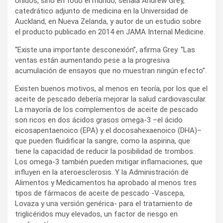
Unidos, sino en todo el mundo, señala Andrew Grey,
catedrático adjunto de medicina en la Universidad de
Auckland, en Nueva Zelanda, y autor de un estudio sobre
el producto publicado en 2014 en JAMA Internal Medicine.
“Existe una importante desconexión”, afirma Grey. “Las
ventas están aumentando pese a la progresiva
acumulación de ensayos que no muestran ningún efecto”.
Existen buenos motivos, al menos en teoría, por los que el
aceite de pescado debería mejorar la salud cardiovascular.
La mayoría de los complementos de aceite de pescado
son ricos en dos ácidos grasos omega-3 –el ácido
eicosapentaenoico (EPA) y el docosahexaenoico (DHA)–
que pueden fluidificar la sangre, como la aspirina, que
tiene la capacidad de reducir la posibilidad de trombos.
Los omega-3 también pueden mitigar inflamaciones, que
influyen en la ateroesclerosis. Y la Administración de
Alimentos y Medicamentos ha aprobado al menos tres
tipos de fármacos de aceite de pescado -Vascepa,
Lovaza y una versión genérica- para el tratamiento de
triglicéridos muy elevados, un factor de riesgo en