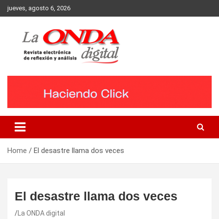
Skip
jueves, agosto 6, 2026
to
content
Revista electronica de reflexion y analisis
Home
El desastre llama dos veces
El desastre llama dos veces
La ONDA digital