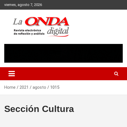
Skip
viernes, agosto 7, 2026
to
content
Revista electronica de reflexion y analisis
Home
2021
agosto
1015