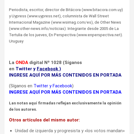
Periodista, escritor, director de Bitácora (www.bitacora.com.uy)
y Uypress (www.uypress.net), columnista de Wall Street
Internacional Magazine (www.wsimag.com/es), de Other News
(www.other-news.info/noticias). Integrante desde 2005 de La
Tertulia de los jueves, En Perspectiva (www.enperspectiva.net).
Uruguay
La
ONDA
digital Nº 1028 (Síganos
en
Twitter
y
Facebook
)
INGRESE AQUÍ POR MÁS CONTENIDOS EN PORTADA
(Síganos en
Twitter
y
Facebook
)
INGRESE AQUÍ POR MÁS CONTENIDOS EN PORTADA
Las notas aquí firmadas reflejan exclusivamente la opinión
de los autores.
Otros artículos del mismo autor:
Unidad de izquierda y progresista y «los votos mandan»