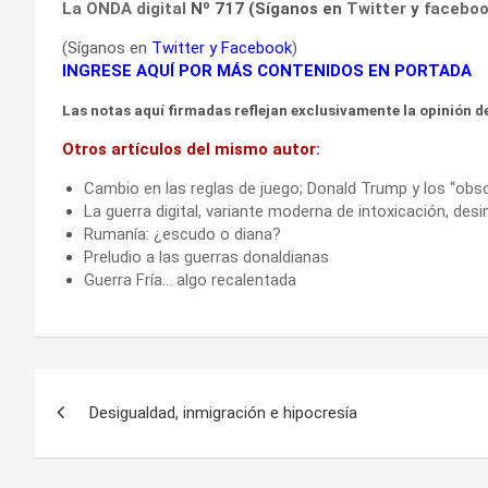
La ONDA digital
Nº 717 (Síganos en
Twitter
y
facebo
(Síganos en
Twitter
y
Facebook
)
INGRESE AQUÍ POR MÁS CONTENIDOS EN PORTADA
Las notas aquí firmadas reflejan exclusivamente la opinión de
Otros artículos del mismo autor:
Cambio en las reglas de juego; Donald Trump y los “obs
La guerra digital, variante moderna de intoxicación, de
Rumanía: ¿escudo o diana?
Preludio a las guerras donaldianas
Guerra Fría… algo recalentada
Navegación
Desigualdad, inmigración e hipocresía
de
entradas