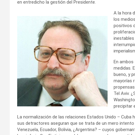
en entredicho la gestión del Presidente.
A la hora 
los medios
positivos d
proliferac
inestables
interrumpid
imperialis
En ambos c
medidas. E
bueno, y p
mayorías r
propensas 
Tel Aviv. 
Washington
precipitar 
La normalización de las relaciones Estados Unido – Cuba ha
sus detractores aseguran que se trata de un mero intento d
Venezuela, Ecuador, Bolivia, ¿Argentina? – cuyos gobernant