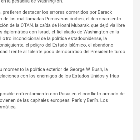
 en la pesadilla de Washington.
ón, prefieren destacar los errores cometidos por Barack
o de las mal llamadas Primaveras árabes, el derrocamiento
ción de la OTAN, la caída de Hosni Mubarak, que dejó vía libre
 diplomática con Israel, el fiel aliado de Washington en la
l otro incondicional de la política estadounidense, la
consiguiente, el peligro del Estado Islámico, el abandono
idad frente al talente poco democrático del Presidente turco
su momento la política exterior de George W. Bush, la
laciones con los enemigos de los Estados Unidos y frías
 posible enfrentamiento con Rusia en el conflicto armado de
vienen de las capitales europeas: París y Berlín. Los
omática.