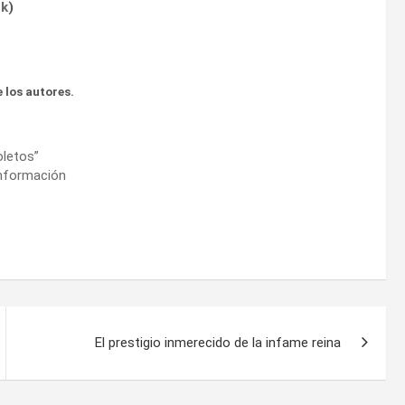
ok
)
 los autores.
oletos”
sinformación
El prestigio inmerecido de la infame reina