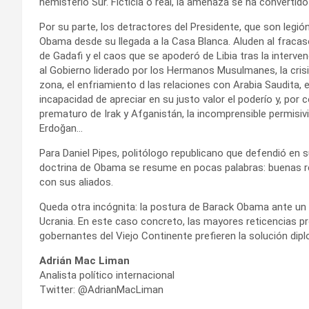
hemisferio Sur. Ficticia o real, la amenaza se ha convertido
Por su parte, los detractores del Presidente, que son legi
Obama desde su llegada a la Casa Blanca. Aluden al fracas
de Gadafi y el caos que se apoderó de Libia tras la interven
al Gobierno liderado por los Hermanos Musulmanes, la crisis
zona, el enfriamiento d las relaciones con Arabia Saudita, e
incapacidad de apreciar en su justo valor el poderío y, por 
prematuro de Irak y Afganistán, la incomprensible permisiv
Erdoğan…
Para Daniel Pipes, politólogo republicano que defendió en 
doctrina de Obama se resume en pocas palabras: buenas re
con sus aliados.
Queda otra incógnita: la postura de Barack Obama ante un
Ucrania. En este caso concreto, las mayores reticencias pro
gobernantes del Viejo Continente prefieren la solución dipl
Adrián Mac Liman
Analista político internacional
Twitter: @AdrianMacLiman