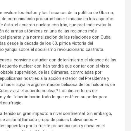
de evaluar los éxitos y los fracasos de la política de Obama,
 de comunicación procuran hacer hincapié en los aspectos
e ésta: el acuerdo nuclear con Irán, que pretende evitar la
ión de armas atómicas en una de las regiones más
 del planeta y la normalización de las relaciones con Cuba,
as desde la década de los 60, pírrica victoria del
mo yanqui sobre el socialismo revolucionario castrista.
asos, conviene estudiar con detenimiento el alcance de las
l acuerdo nuclear con Irán tendrá que contar con el visto
robable supervisión, de las Cámaras, controladas por
epublicanas hostiles a la acción exterior del Presidente y
a hacer suya la argumentación belicosa de los halcones de
¿Sobrevivirá el acuerdo nuclear? Los dinamiteros de
 y de Teherán harán todo lo que esté en su poder para
el naufragio.
 tenido un gran impacto a nivel continental. Sin embargo,
e aislar al llamado grupo de países bolivarianos –
es apuestan por la fuerte presencia rusa y china en el