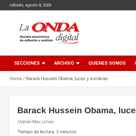
Skip
sábado, agosto 8, 2026
to
content
Revista electronica de reflexion y analisis
SECCIONES
ARCHIVO
QUIENES SOMOS
Home
Barack Hussein Obama, luces y sombras
Barack Hussein Obama, luce
Adrián Mac Liman
Tiempo de lectura:
3
minutos