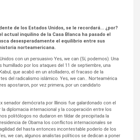
ente de los Estados Unidos, se le recordará… ¿por?
 actual inquilino de la Casa Blanca ha pasado el
sca desesperadamente el equilibrio entre sus
 historia norteamericana.
Unidos con un persuasivo Yes, we can (Sí, podemos). Una
s humillado por los ataques del 11 de septiembre, una
abul, que acabó en un atolladero, el fracaso de la
tes del radicalismo islámico. Yes, we can… Norteamérica
es apostaron, por vez primera, por un candidato
ex senador demócrata por Illinois fue galardonado con el
la diplomacia internacional y la cooperación entre los
os politólogos no dudaron en tildar de precipitada la
presidencia de Obama los conflictos internacionales se
ragilidad del hasta entonces incontestable poderío de los
s, we can, algunos analistas políticos se dedican a poner