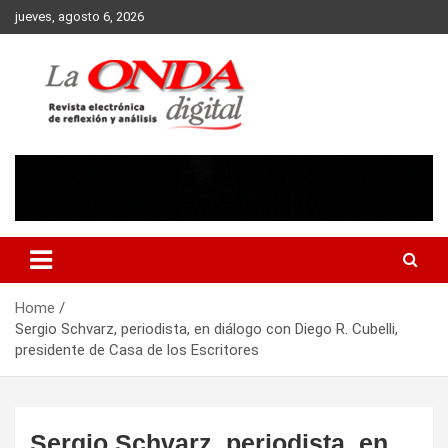
Skip
jueves, agosto 6, 2026
to
content
Revista electronica de reflexion y analisis
Home
Sergio Schvarz, periodista, en diálogo con Diego R. Cubelli,
presidente de Casa de los Escritores
Sergio Schvarz, periodista, en