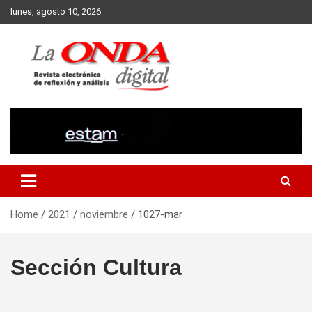
Skip
lunes, agosto 10, 2026
to
content
Revista electronica de reflexion y analisis
Home
2021
noviembre
1027-mar