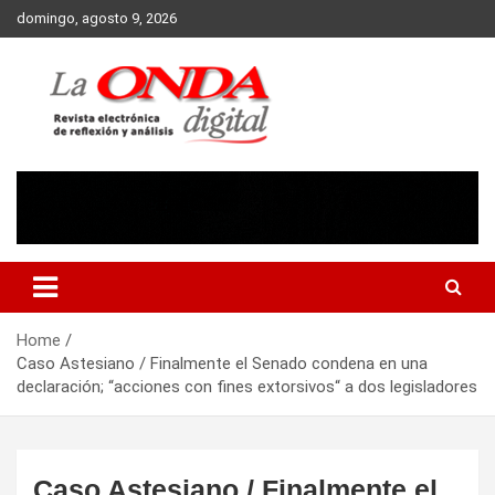
Skip
domingo, agosto 9, 2026
to
content
Revista electronica de reflexion y analisis
Home
Caso Astesiano / Finalmente el Senado condena en una
declaración; “acciones con fines extorsivos“ a dos legisladores
Caso Astesiano / Finalmente el