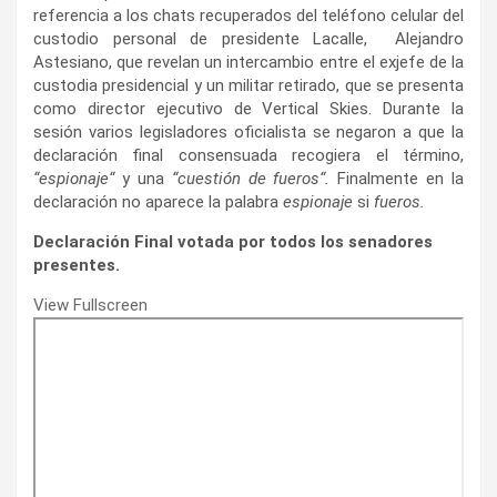
referencia a los chats recuperados del teléfono celular del
custodio personal de presidente Lacalle, Alejandro
Astesiano, que revelan un intercambio entre el exjefe de la
custodia presidencial y un militar retirado, que se presenta
como director ejecutivo de Vertical Skies. Durante la
sesión varios legisladores oficialista se negaron a que la
declaración final consensuada recogiera el término,
“espionaje“
y una
“cuestión de fueros“.
Finalmente en la
declaración no aparece la palabra
espionaje
si
fueros.
Declaración Final votada por todos los senadores
presentes.
View Fullscreen
Saltar
al
contenido
del
PDF