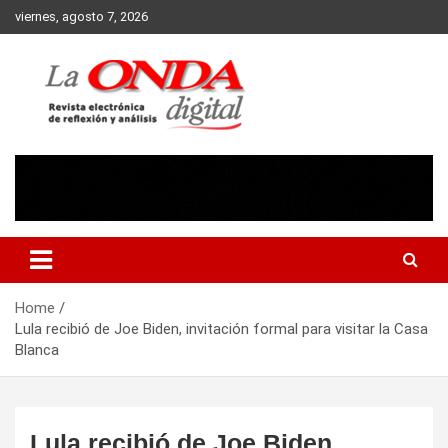
Skip
viernes, agosto 7, 2026
to
content
Revista electronica de reflexion y analisis
Home
Lula recibió de Joe Biden, invitación formal para visitar la Casa
Blanca
Lula recibió de Joe Biden,