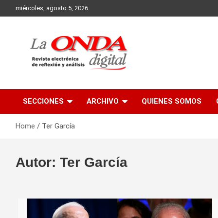
Skip
miércoles, agosto 5, 2026
to
content
Revista electronica de reflexion y analisis
SECCIONES
ARCHIVO
QUIENES SOMOS
Home
Ter García
Autor:
Ter García