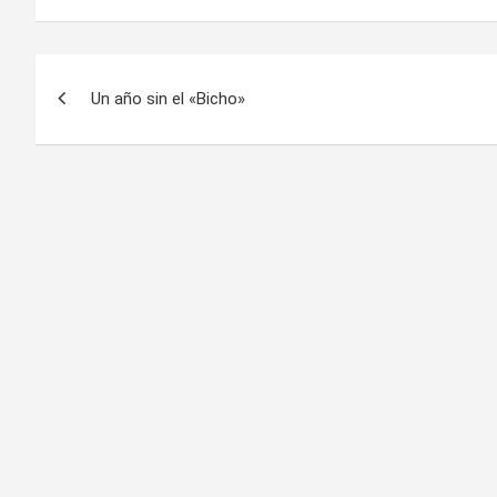
Navegación
Un año sin el «Bicho»
de
entradas