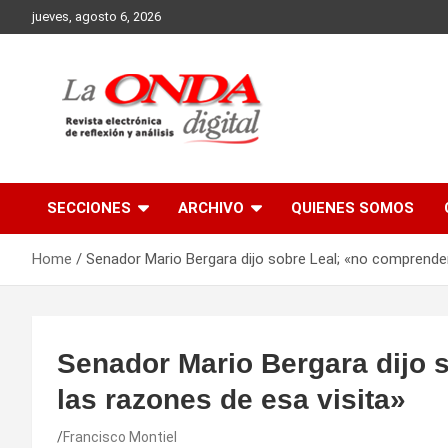
Skip
jueves, agosto 6, 2026
to
content
Revista electronica de reflexion y analisis
SECCIONES
ARCHIVO
QUIENES SOMOS
Home
Senador Mario Bergara dijo sobre Leal; «no comprender
Senador Mario Bergara dijo 
las razones de esa visita»
Francisco Montiel