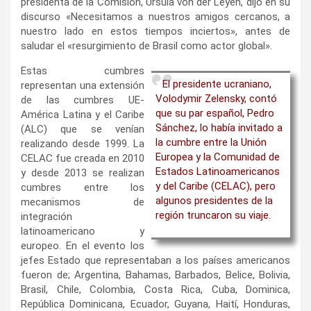
presidenta de la Comisión, Ursula von der Leyen, dijo en su
discurso «Necesitamos a nuestros amigos cercanos, a
nuestro lado en estos tiempos inciertos», antes de
saludar el «resurgimiento de Brasil como actor global».
Estas cumbres
El presidente ucraniano,
representan una extensión
Volodymir Zelensky, contó
de las cumbres UE-
que su par español, Pedro
América Latina y el Caribe
Sánchez, lo había invitado a
(ALC) que se venían
la cumbre entre la Unión
realizando desde 1999. La
Europea y la Comunidad de
CELAC fue creada en 2010
Estados Latinoamericanos
y desde 2013 se realizan
y del Caribe (CELAC), pero
cumbres entre los
algunos presidentes de la
mecanismos de
región truncaron su viaje.
integración
latinoamericano y
europeo. En el evento los
jefes Estado que representaban a los países americanos
fueron de; Argentina, Bahamas, Barbados, Belice, Bolivia,
Brasil, Chile, Colombia, Costa Rica, Cuba, Dominica,
República Dominicana, Ecuador, Guyana, Haití, Honduras,