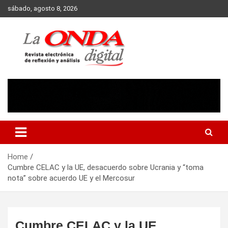
Skip
sábado, agosto 8, 2026
to
content
Revista electronica de reflexion y analisis
Home
Cumbre CELAC y la UE, desacuerdo sobre Ucrania y “toma
nota” sobre acuerdo UE y el Mercosur
Cumbre CELAC y la UE,