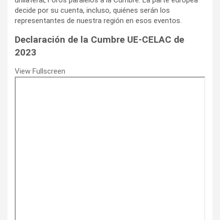
decide por su cuenta, incluso, quiénes serán los
representantes de nuestra región en esos eventos.
Declaración de la Cumbre UE-CELAC de
2023
View Fullscreen
Saltar
al
contenido
del
PDF