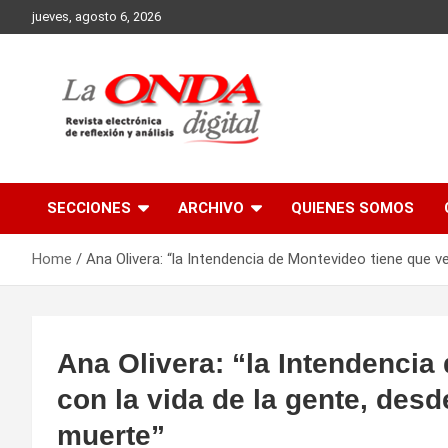
Skip
jueves, agosto 6, 2026
to
content
Revista electronica de reflexion y analisis
SECCIONES
ARCHIVO
QUIENES SOMOS
Home
Ana Olivera: “la Intendencia de Montevideo tiene que ve
Ana Olivera: “la Intendencia
con la vida de la gente, desd
muerte”