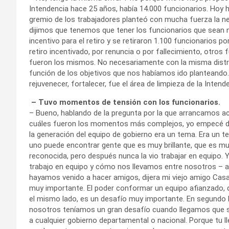
Intendencia hace 25 años, había 14.000 funcionarios. Hoy h
gremio de los trabajadores planteó con mucha fuerza la ne
dijimos que tenemos que tener los funcionarios que sean 
incentivo para el retiro y se retiraron 1.100 funcionarios po
retiro incentivado, por renuncia o por fallecimiento, otros 
fueron los mismos. No necesariamente con la misma distri
función de los objetivos que nos habíamos ido planteando.
rejuvenecer, fortalecer, fue el área de limpieza de la Inten
– Tuvo momentos de tensión con los funcionarios.
– Bueno, hablando de la pregunta por la que arrancamos a
cuáles fueron los momentos más complejos, yo empecé d
la generación del equipo de gobierno era un tema. Era un 
uno puede encontrar gente que es muy brillante, que es m
reconocida, pero después nunca la vio trabajar en equipo. Y
trabajo en equipo y cómo nos llevamos entre nosotros – 
hayamos venido a hacer amigos, dijera mi viejo amigo Casar
muy importante. El poder conformar un equipo afianzado, q
el mismo lado, es un desafío muy importante. En segundo l
nosotros teníamos un gran desafío cuando llegamos que s
a cualquier gobierno departamental o nacional. Porque tu l