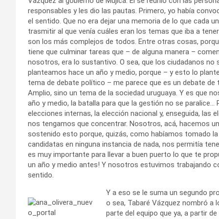
Vázquez al gobierno de Mujica. Él se reunió con las per
responsables y les dio las pautas. Primero, yo había convoc
el sentido. Que no era dejar una memoria de lo que cada u
trasmitir al que venía cuáles eran los temas que iba a tene
son los más complejos de todos. Entre otras cosas, porque
tiene que culminar tareas que – de alguna manera – comenz
nosotros, era lo sustantivo. O sea, que los ciudadanos no si
planteamos hace un año y medio, porque – y esto lo plante
tema de debate político – me parece que es un debate de t
Amplio, sino un tema de la sociedad uruguaya. Y es que n
año y medio, la batalla para que la gestión no se paralice… 
elecciones internas, la elección nacional y, enseguida, las
nos tengamos que concentrar. Nosotros, acá, hacemos una
sostenido esto porque, quizás, como habíamos tomado la d
candidatas en ninguna instancia de nada, nos permitía ten
es muy importante para llevar a buen puerto lo que te prop
un año y medio antes! Y nosotros estuvimos trabajando co
sentido.
Y a eso se le suma un segundo pro
o sea, Tabaré Vázquez nombró a lo
parte del equipo que ya, a partir d