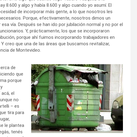
ay 8.600 y algo y había 8.600 y algo cuando yo asumí. El
cesidad de incorporar más gente, a lo que nosotros les
necesarios. Porque, efectivamente, nosotros dimos un
r esa vía. Después se han ido por jubilación normal y no por el
funcionarios. Y, prácticamente, los que se incorporaron
bución, porque ahí fuimos incorporando trabajadores en
 Y creo que una de las áreas que buscamos revitalizar,
dencia de Montevideo.
cerca de
iciendo que
tema porque
uy
 acá, el
aunque no
telli – es
ue tira para
ugar,
e le plantea
legás, tenés