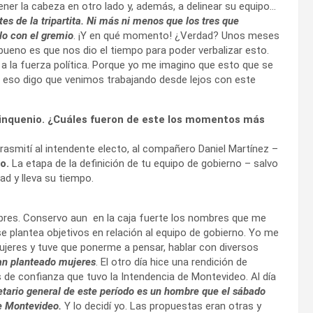
ner la cabeza en otro lado y, además, a delinear su equipo…
ntes de la tripartita. Ni más ni menos que los tres que
lo con el gremio
. ¡Y en qué momento! ¿Verdad? Unos meses
bueno es que nos dio el tiempo para poder verbalizar esto.
 la fuerza política. Porque yo me imagino que esto que se
r eso digo que venimos trabajando desde lejos con este
quinquenio. ¿Cuáles fueron de este los momentos más
trasmití al intendente electo, al compañero Daniel Martínez –
o.
La etapa de la definición de tu equipo de gobierno – salvo
d y lleva su tiempo.
mbres. Conservo aun en la caja fuerte los nombres que me
e plantea objetivos en relación al equipo de gobierno. Yo me
ujeres y tuve que ponerme a pensar, hablar con diversos
n planteado mujeres
. El otro día hice una rendición de
s de confianza que tuvo la Intendencia de Montevideo. Al día
etario general de este período es un hombre que el sábado
e Montevideo.
Y lo decidí yo. Las propuestas eran otras y