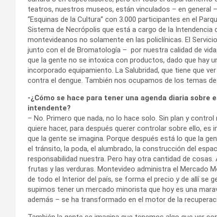
teatros, nuestros museos, están vinculados – en general – 
“Esquinas de la Cultura” con 3.000 participantes en el Pa
Sistema de Necrópolis que está a cargo de la Intendencia
montevideanos no solamente en las policlínicas. El Servicio
junto con el de Bromatología – por nuestra calidad de vi
que la gente no se intoxica con productos, dado que hay u
incorporado equipamiento. La Salubridad, que tiene que ver 
contra el dengue. También nos ocupamos de los temas de l
-¿Cómo se hace para tener una agenda diaria sobre e
intendente?
– No. Primero que nada, no lo hace solo. Sin plan y control 
quiere hacer, para después querer controlar sobre ello, es
que la gente se imagina. Porque después está lo que la ge
el tránsito, la poda, el alumbrado, la construcción del espa
responsabilidad nuestra. Pero hay otra cantidad de cosas. A
frutas y las verduras. Montevideo administra el Mercado M
de todo el Interior del país, se forma el precio y de allí se 
supimos tener un mercado minorista que hoy es una maravi
además – se ha transformado en el motor de la recuperaci
También la gente se imagina que tenemos algo que ver co