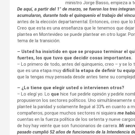
ministro Jorge Basso, empieza a te
De aquí, a partir del 1° de marzo, se fueron los tres integra
acumularon, durante todo el quinquenio el trabajo del víncu
antes de la elección departamental. Entonces, creo que lo 
Creo que esta es una enseñanza que le tenemos que dejar a
plantea en Montevideo se puede plantear en otro lugar. Po
tema de la transición.
– Usted ha insistido en que se propuso terminar el 
fuertes, los que tuvo que decidir cosas importantes.
– Lo primero de todo, antes del quinquenio, creo – y se lo 
que es una etapa muy
difícil la etapa de definir tu equip
que la tengas muy pensada desde antes tiene su complejida
– ¿Lo tiene que elegir usted o intervienen otros?
– Lo elegí yo. Lo
que
hice fue pedirle opinión y pedirle no
propusieron los sectores políticos. Uno simultáneamente s
planteé la paridad y solamente llegué al 33% en cuanto a m
compañeros, porque muchos sectores ni siquiera
me había
cuentas en la fuerza política de los setenta y nueve cargo
de hoy hay veinte que son funcionarios de carrera.
Mi secr
pasado cumplió 52 años de funcionario de la Intendencia d