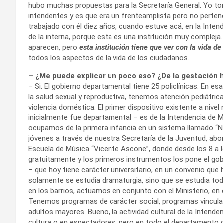
hubo muchas propuestas para la Secretaría General. Yo tom
intendentes y es que era un frenteamplista pero no perten
trabajado con él diez años, cuando estuve acá, en la Inten
de la interna, porque esta es una institución muy compleja
aparecen, pero
esta institución tiene que ver con la vida de
todos los aspectos de la vida de los ciudadanos.
– ¿Me puede explicar un poco eso? ¿De la gestación 
– Si. El gobierno departamental tiene 25 policlínicas. En es
la salud sexual y reproductiva, tenemos atención pediátrica
violencia doméstica. El primer dispositivo existente a nive
inicialmente fue departamental – es de la Intendencia de 
ocupamos de la primera infancia en un sistema llamado “
jóvenes a través de nuestra Secretaría de la Juventud, ab
Escuela de Música “Vicente Ascone”, donde desde los 8 a 
gratuitamente y los primeros instrumentos los pone el go
– que hoy tiene carácter universitario, en un convenio que 
solamente se estudia dramaturgia, sino que se estudia to
en los barrios, actuamos en conjunto con el Ministerio, en 
Tenemos programas de carácter social, programas vincula
adultos mayores. Bueno, la actividad cultural de la Intende
cultura o en espectadores, pero en todo el departamento 