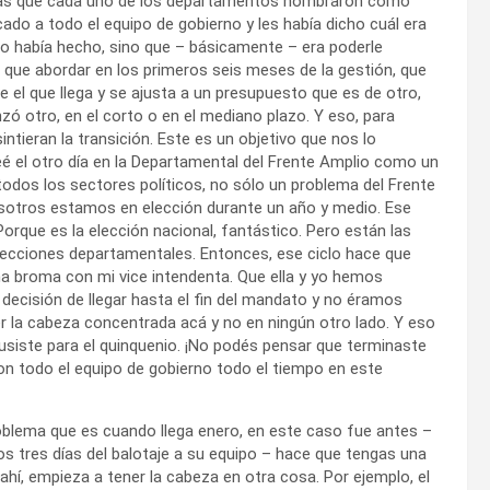
sonas que cada uno de los departamentos nombraron como
ado a todo el equipo de gobierno y les había dicho cuál era
no había hecho, sino que – básicamente – era poderle
r que abordar en los primeros seis meses de la gestión, que
 el que llega y se ajusta a un presupuesto que es de otro,
ó otro, en el corto o en el mediano plazo. Y eso, para
ntieran la transición. Este es un objetivo que nos lo
é el otro día en la Departamental del Frente Amplio como un
odos los sectores políticos, no sólo un problema del Frente
osotros estamos en elección durante un año y medio. Ese
Porque es la elección nacional, fantástico. Pero están las
 elecciones departamentales. Entonces, ese ciclo hace que
 broma con mi vice intendenta. Que ella y yo hemos
ecisión de llegar hasta el fin del mandato y no éramos
er la cabeza concentrada acá y no en ningún otro lado. Y eso
usiste para el quinquenio. ¡No podés pensar que terminaste
n todo el equipo de gobierno todo el tiempo en este
blema que es cuando llega enero, en este caso fue antes –
s tres días del balotaje a su equipo – hace que tengas una
e ahí, empieza a tener la cabeza en otra cosa. Por ejemplo, el