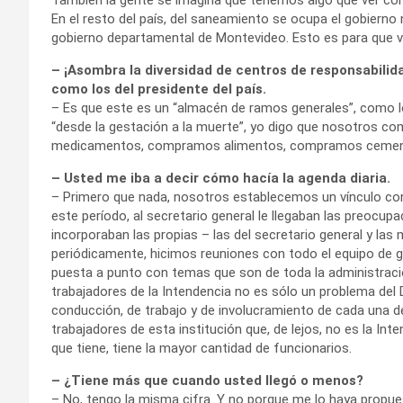
En el resto del país, del saneamiento se ocupa el gobierno
gobierno departamental de Montevideo. Esto es para que v
– ¡Asombra la diversidad de centros de responsabilid
como los del presidente del país.
– Es que este es un “almacén de ramos generales”, como 
“desde la gestación a la muerte”, yo digo que nosotros 
medicamentos, compramos alimentos, compramos cemento
– Usted me iba a decir cómo hacía la agenda diaria.
– Primero que nada, nosotros establecemos un vínculo con
este período, al secretario general le llegaban las preocu
incorporaban las propias – las del secretario general y las
periódicamente, hicimos reuniones con todo el equipo de g
puesta a punto con temas que son de toda la administraci
trabajadores de la Intendencia no es sólo un problema d
conducción, de trabajo y de involucramiento de cada una de
trabajadores de esta institución que, de lejos, no es la In
que tiene, tiene la mayor cantidad de funcionarios.
– ¿Tiene más que cuando usted llegó o menos?
– No, tengo la misma cifra. Y no porque me lo haya propues