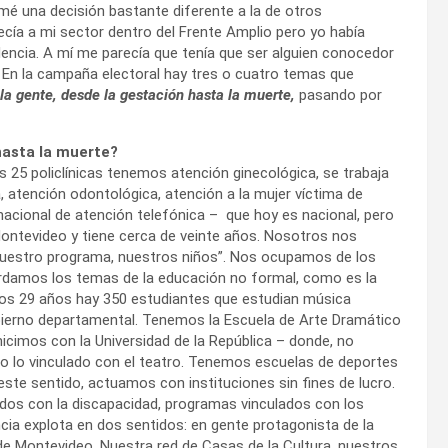
é una decisión bastante diferente a la de otros
ecía a mi sector dentro del Frente Amplio pero yo había
dencia. A mí me parecía que tenía que ser alguien conocedor
. En la campaña electoral hay tres o cuatro temas que
 la gente, desde la gestación hasta la muerte,
pasando por
hasta la muerte?
as 25 policlínicas tenemos atención ginecológica, se trabaja
, atención odontológica, atención a la mujer víctima de
l nacional de atención telefónica – que hoy es nacional, pero
Montevideo y tiene cerca de veinte años. Nosotros nos
Nuestro programa, nuestros niños”. Nos ocupamos de los
ordamos los temas de la educación no formal, como es la
los 29 años hay 350 estudiantes que estudian música
bierno departamental. Tenemos la Escuela de Arte Dramático
hicimos con la Universidad de la República – donde, no
do lo vinculado con el teatro. Tenemos escuelas de deportes
este sentido, actuamos con instituciones sin fines de lucro.
dos con la discapacidad, programas vinculados con los
ncia explota en dos sentidos: en gente protagonista de la
de Montevideo. Nuestra red de Casas de la Cultura, nuestros