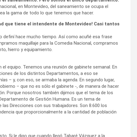
 nacional, en Montevideo, del saneamiento se ocupa el
ea la gama de todo lo que tenemos que hacer.
ad que tiene el intendente de Montevideo! Casi tantos
lo definí hace mucho tiempo. Así como acuñé esa frase
compramos maquillaje para la Comedia Nacional, compramos
, hierro y equipamiento.
 el equipo. Tenemos una reunión de gabinete semanal. En
paciones de los distintos Departamentos, a eso se
 mías – y, con eso, se armaba la agenda. En segundo lugar,
obierno – que no es sólo el gabinete -, de manera de hacer
ón. Porque nosotros también dijimos que el tema de los
el Departamento de Gestión Humana. Es un tema de
 las Direcciones con sus trabajadores. Son 8.600 los
tendencia que proporcionalmente a la cantidad de población
to. Si le digo que cuando llegó Tabaré Vázquez a la