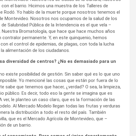
con el barrio. Hicimos una muestra de los Talleres de
rque Rodó. Yo hablo de la muerte porque nosotros tenemos el
 de Montevideo. Nosotros nos ocupamos de la salud de los
 de Salubridad Pública de la Intendencia es el que vela –
da. Nuestra Bromatología, que hace que hace muchos años
n contralor permanente. Y, en este quinquenio, hemos
con el control de epidemias, de plagas, con toda la lucha
a alimentación de los ciudadanos.
sa diversidad de centros? ¿No es demasiado para un
no existe posibilidad de gestión. Sin saber qué es lo que uno
 imposible. Yo mencioné las cosas que están por fuera de lo
nte sabe que tenemos que hacer, ¿verdad? O sea, la limpieza,
cio público. Es decir, todo eso la gente se imagina que es
 ver, le planteo un caso claro, que es la formación de las
odelo. Al Mercado Modelo llegan todas las frutas y verduras
genera la distribución a todo el resto del país. También
lla, que es el Mercado Agrícola de Montevideo, que –
ón de un barrio.
n
el saneamiento.
Pero somos el único departamento.