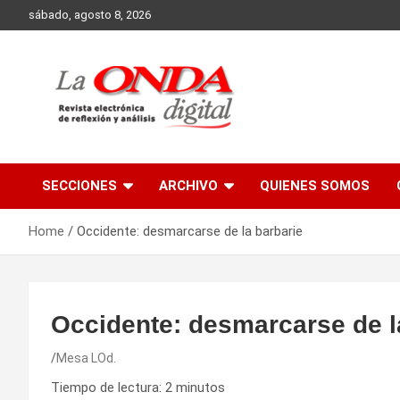
Skip
sábado, agosto 8, 2026
to
content
Revista electronica de reflexion y analisis
SECCIONES
ARCHIVO
QUIENES SOMOS
Home
Occidente: desmarcarse de la barbarie
Occidente: desmarcarse de l
Mesa LOd.
Tiempo de lectura:
2
minutos