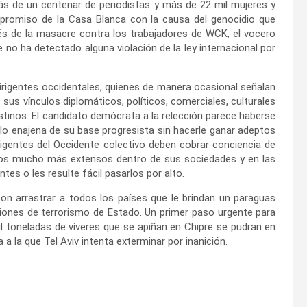
ás de un centenar de periodistas y más de 22 mil mujeres y
mpromiso de la Casa Blanca con la causa del genocidio que
és de la masacre contra los trabajadores de WCK, el vocero
 no ha detectado alguna violación de la ley internacional por
dirigentes occidentales, quienes de manera ocasional señalan
s sus vínculos diplomáticos, políticos, comerciales, culturales
estinos. El candidato demócrata a la relección parece haberse
lo enajena de su base progresista sin hacerle ganar adeptos
irigentes del Occidente colectivo deben cobrar conciencia de
sivos mucho más extensos dentro de sus sociedades y en las
tes o les resulte fácil pasarlos por alto.
con arrastrar a todos los países que le brindan un paraguas
ciones de terrorismo de Estado. Un primer paso urgente para
il toneladas de víveres que se apiñan en Chipre se pudran en
 a la que Tel Aviv intenta exterminar por inanición.