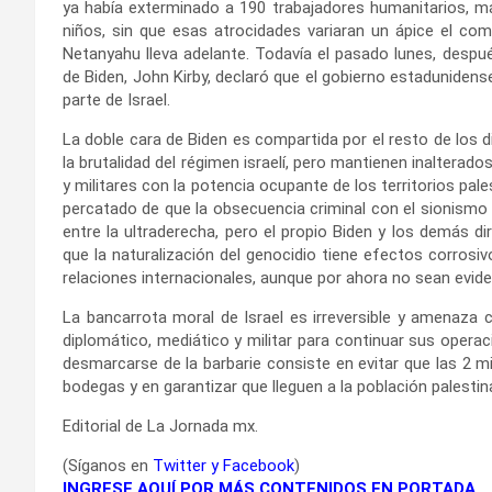
ya había exterminado a 190 trabajadores humanitarios, m
niños, sin que esas atrocidades variaran un ápice el co
Netanyahu lleva adelante. Todavía el pasado lunes, despu
de Biden, John Kirby, declaró que el gobierno estadunidense
parte de Israel.
La doble cara de Biden es compartida por el resto de los 
la brutalidad del régimen israelí, pero mantienen inalterado
y militares con la potencia ocupante de los territorios pal
percatado de que la obsecuencia criminal con el sionismo 
entre la ultraderecha, pero el propio Biden y los demás d
que la naturalización del genocidio tiene efectos corro
relaciones internacionales, aunque por ahora no sean eviden
La bancarrota moral de Israel es irreversible y amenaza 
diplomático, mediático y militar para continuar sus opera
desmarcarse de la barbarie consiste en evitar que las 2 m
bodegas y en garantizar que lleguen a la población palestina
Editorial de La Jornada mx.
(Síganos en
Twitter
y
Facebook
)
INGRESE AQUÍ POR MÁS CONTENIDOS EN PORTADA