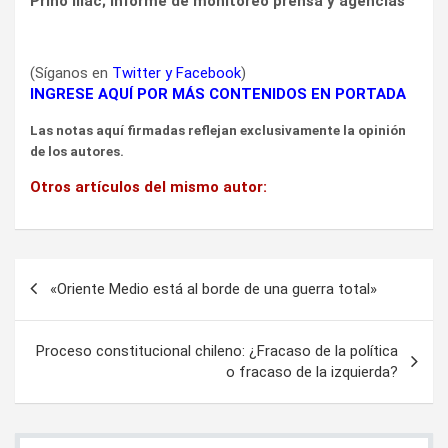
Prino Illac; Informe de monitoreo prensa y agencias
(Síganos en
Twitter
y
Facebook
)
INGRESE AQUÍ POR MÁS CONTENIDOS EN PORTADA
Las notas aquí firmadas reflejan exclusivamente la opinión
de los autores.
Otros artículos del mismo autor:
Navegación
«Oriente Medio está al borde de una guerra total»
de
entradas
Proceso constitucional chileno: ¿Fracaso de la política
o fracaso de la izquierda?