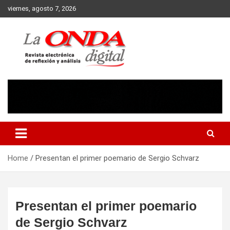
Skip
viernes, agosto 7, 2026
to
content
Revista electronica de reflexion y analisis
Home
Presentan el primer poemario de Sergio Schvarz
Presentan el primer poemario
de Sergio Schvarz