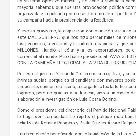
un sistema opresivo mundial y no debe atreverse a decir
mayoría sabemos que fue una provocación política contra 
organizada e impulsada por un sector o un actor político. 
su campaña hacia la presidencia de la República.
Y eso es gravísimo, le dispararon con munición sucia de l
este MAL GOBIERNO, que nos hizo perder miles de millones 
los pequeños, medianos y la industria nacional y qu
MILLONES. Hundió el dólar y a los exportadores, per
comercial al mundo. Puro humo presidencial. VAYA SI
CON LA CAMPAÑA ELECTORAL Y LA VIDA DE LOS URUGUAY
Por eso eligieron a Yamandú Orsi como su objetivo, y se ar
íntimas sucias, porque es el candidato con mayores posib
ensuciarlo, querían distraerlo, amargarlo, afectarlo huma
lograron, pero no gracias a la Justicia, sino a un medio d
elaboración e investigación de Luis Costa Bonino.
Como el presidente del directorio del Partido Nacional Pab
lo haga con comodidad. Lo repito, el político más benef
delictiva de Romina Papasso y Paula Díaz es Álvaro Delgad
También el más beneficiado con la liquidación de la Lista 71