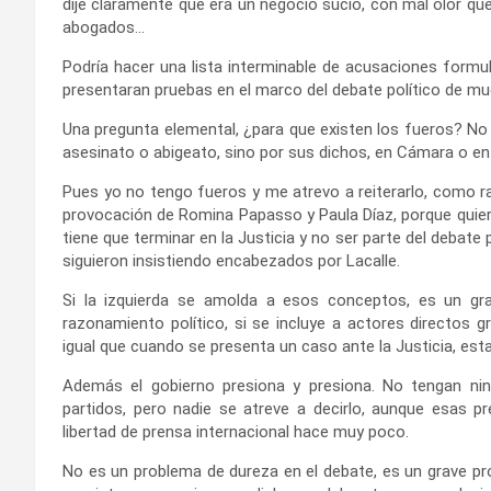
dije claramente que era un negocio sucio, con mal olor q
abogados…
Podría hacer una lista interminable de acusaciones formul
presentaran pruebas en el marco del debate político de m
Una pregunta elemental, ¿para que existen los fueros? No 
asesinato o abigeato, sino por sus dichos, en Cámara o e
Pues yo no tengo fueros y me atrevo a reiterarlo, como ra
provocación de Romina Papasso y Paula Díaz, porque quie
tiene que terminar en la Justicia y no ser parte del debate
siguieron insistiendo encabezados por Lacalle.
Si la izquierda se amolda a esos conceptos, es un gra
razonamiento político, si se incluye a actores directos g
igual que cuando se presenta un caso ante la Justicia, es
Además el gobierno presiona y presiona. No tengan ni
partidos, pero nadie se atreve a decirlo, aunque esas pr
libertad de prensa internacional hace muy poco.
No es un problema de dureza en el debate, es un grave prob