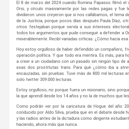
El 8 de marzo del 2024 cuando Romina Papasso filmó el vi
Orsi, y círculo masivamente por las redes pagas y fue 
dividieron: unos creyeron que si nos callábamos, el tema de
de la Justicia, porque pocos días después Paula Díaz, ot
otros festejaban porque servía a sus intereses electora
todos los argumentos que pude conseguir a defender a Or
miserablemente. Recibí variadas críticas. ¿Cómo hacia esa 
Hoy estoy orgulloso de haber defendido un compañero, fre
operación política. Y que todo era mentira. Es más, para hor
a creer a un ciudadano con un pasado sin ningún tipo de a
esas dos prostitutas trans. Para qué ¿cómo iba a atre
encauzadas, sin pruebas. Tuve más de 800 mil lecturas en
solo twitter 309.000 lecturas.
Estoy orgulloso, no porque fuera un visionario, sino porque
la que aprendí desde los 14 años y no la de muchos que l
Como podrán ver por la caricatura de Hogue del año 201
conducido por Aldo Silva, prueba que en el debate desde
y las radios antes de la dictadura como dirigente estudiant
haciendo, ahora más que nunca.