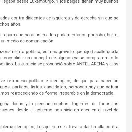
ue llegaba desde Luxemburgo. Y los belgas tienen muy buenos
adas contra dirigentes de izquierda y de derecha sin que se
uchos años.
es para que no acusen a los parlamentarios por robo, hurto,
n un medio de comunicación.
zonamiento político, es más grave lo que dijo Lacalle que la
re consolidar un concepto de algunos ya se compraron: todo
 político. La Justicia se pronunció sobre ANTEL ARENA y ellos
ve retroceso político e ideológico, de que para hacer un
rupos, partidos, listas, candidatos, personas hay que actuar
tamos retrocediendo de forma irreparable en la democracia.
nguna dudas y lo piensan muchos dirigentes de todos los
esiones desde el gobierno nos hicieron caer en el nivel de
lema ideológico, la izquierda se atreve a dar batalla contra