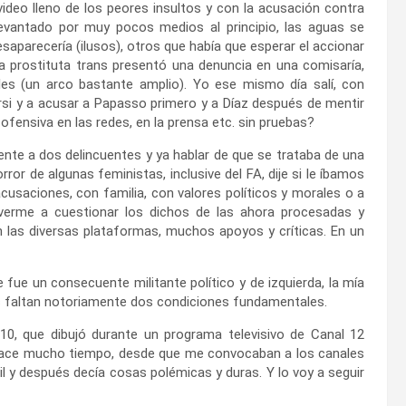
deo lleno de los peores insultos y con la acusación contra
levantado por muy pocos medios al principio, las aguas se
saparecería (ilusos), otros que había que esperar el accionar
ra prostituta trans presentó una denuncia en una comisaría,
les (un arco bastante amplio). Yo ese mismo día salí, con
si y a acusar a Papasso primero y a Díaz después de mentir
ofensiva en las redes, en la prensa etc. sin pruebas?
nte a dos delincuentes y ya hablar de que se trataba de una
ror de algunas feministas, inclusive del FA, dije si le íbamos
cusaciones, con familia, con valores políticos y morales o a
verme a cuestionar los dichos de las ahora procesadas y
 las diversas plataformas, muchos apoyos y críticas. En un
 fue un consecuente militante político y de izquierda, la mía
es faltan notoriamente dos condiciones fundamentales.
0, que dibujó durante un programa televisivo de Canal 12
 hace mucho tiempo, desde que me convocaban a los canales
il y después decía cosas polémicas y duras. Y lo voy a seguir