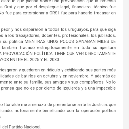
 claro lo que piensa sobre una provocación que la inmensa
Orsi y que por el despliegue legal, financiero, técnico fue
No fue para extorsionar a ORSI, fue para hacerlo fracasar en
a peor y nos dispararon a todos los uruguayos, para que siga
a los trabajadores, docentes, profesionales, los jubilados,
e con su política MIENTRAS UNOS POCOS GANABAN MILES DE
o también fracasó estrepitosamente en toda su apertura
 ESTA PROVOCACIÓN POLÍTICA TIENE QUE VER DIRECTAMENTE
OS ENTRE EL 2025 Y EL 2030.
riesgaron y quedaron en ridículo y exhibiendo sus partes más
ilidades de batirlos en octubre y en noviembre. Y además de
namente ante su familia, sus amigos y sus compañeros. No lo
e prensa que no es por cierto de izquierda y a una impecable
lo Iturralde me amenazó de presentarse ante la Justicia, que
iciado, notoriamente beneficiado con la operación política
o.
 del Partido Nacional.