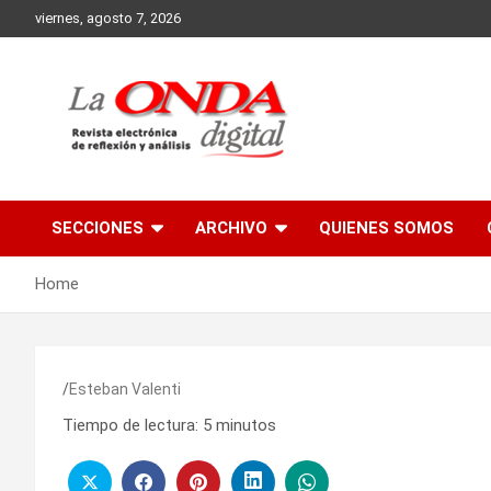
Skip
viernes, agosto 7, 2026
to
content
Revista electronica de reflexion y analisis
SECCIONES
ARCHIVO
QUIENES SOMOS
Home
Esteban Valenti
Tiempo de lectura:
5
minutos