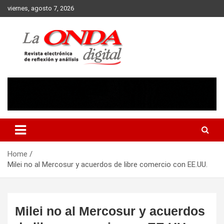
Skip
viernes, agosto 7, 2026
to
content
Revista electronica de reflexion y analisis
Home
Milei no al Mercosur y acuerdos de libre comercio con EE.UU.
Milei no al Mercosur y acuerdos