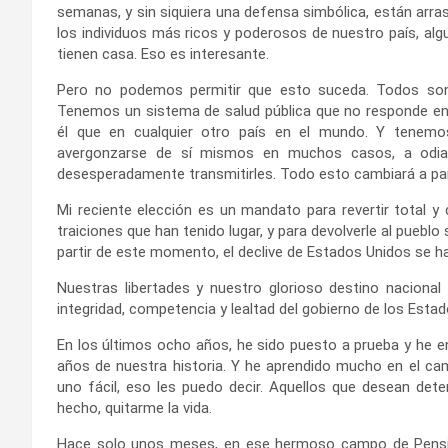
semanas, y sin siquiera una defensa simbólica, están arr
los individuos más ricos y poderosos de nuestro país, al
tienen casa. Eso es interesante.
Pero no podemos permitir que esto suceda. Todos son 
Tenemos un sistema de salud pública que no responde en
él que en cualquier otro país en el mundo. Y tenem
avergonzarse de sí mismos en muchos casos, a odia
desesperadamente transmitirles. Todo esto cambiará a par
Mi reciente elección es un mandato para revertir total 
traiciones que han tenido lugar, y para devolverle al pueblo 
partir de este momento, el declive de Estados Unidos se h
Nuestras libertades y nuestro glorioso destino naciona
integridad, competencia y lealtad del gobierno de los Esta
En los últimos ocho años, he sido puesto a prueba y he e
años de nuestra historia. Y he aprendido mucho en el cam
uno fácil, eso les puedo decir. Aquellos que desean dete
hecho, quitarme la vida.
Hace solo unos meses, en ese hermoso campo de Pensilva