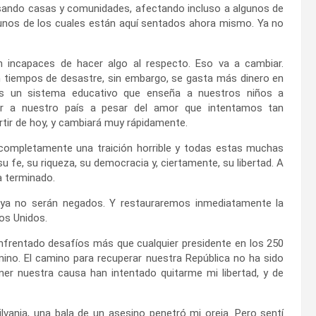
asando casas y comunidades, afectando incluso a algunos de
gunos de los cuales están aquí sentados ahora mismo. Ya no
incapaces de hacer algo al respecto. Eso va a cambiar.
 tiempos de desastre, sin embargo, se gasta más dinero en
os un sistema educativo que enseña a nuestros niños a
r a nuestro país a pesar del amor que intentamos tan
tir de hoy, y cambiará muy rápidamente.
y completamente una traición horrible y todas estas muchas
su fe, su riqueza, su democracia y, ciertamente, su libertad. A
a terminado.
l ya no serán negados. Y restauraremos inmediatamente la
dos Unidos.
nfrentado desafíos más que cualquier presidente en los 250
ino. El camino para recuperar nuestra República no ha sido
ner nuestra causa han intentado quitarme mi libertad, y de
nia, una bala de un asesino penetró mi oreja. Pero sentí