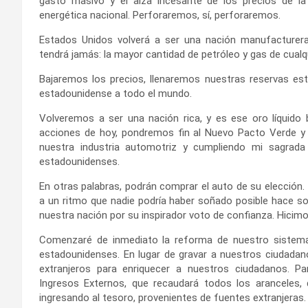
gasto masivo y el alza incesante de los precios de la
energética nacional. Perforaremos, sí, perforaremos.
Estados Unidos volverá a ser una nación manufacturer
tendrá jamás: la mayor cantidad de petróleo y gas de cualqu
Bajaremos los precios, llenaremos nuestras reservas est
estadounidense a todo el mundo.
Volveremos a ser una nación rica, y es ese oro líquido 
acciones de hoy, pondremos fin al Nuevo Pacto Verde y 
nuestra industria automotriz y cumpliendo mi sagrad
estadounidenses.
En otras palabras, podrán comprar el auto de su elecció
a un ritmo que nadie podría haber soñado posible hace so
nuestra nación por su inspirador voto de confianza. Hici
Comenzaré de inmediato la reforma de nuestro sistema 
estadounidenses. En lugar de gravar a nuestros ciudadan
extranjeros para enriquecer a nuestros ciudadanos. Pa
Ingresos Externos, que recaudará todos los aranceles,
ingresando al tesoro, provenientes de fuentes extranjeras.