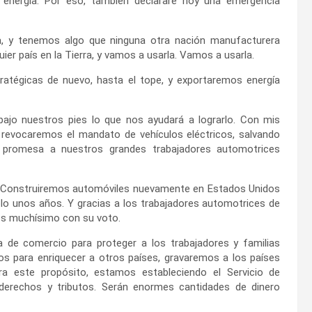
 energía. Por eso, también declararé hoy una emergencia
a, y tenemos algo que ninguna otra nación manufacturera
ier país en la Tierra, y vamos a usarla. Vamos a usarla.
ratégicas de nuevo, hasta el tope, y exportaremos energía
bajo nuestros pies lo que nos ayudará a lograrlo. Con mis
revocaremos el mandato de vehículos eléctricos, salvando
a promesa a nuestros grandes trabajadores automotrices
n. Construiremos automóviles nuevamente en Estados Unidos
lo unos años. Y gracias a los trabajadores automotrices de
mos muchísimo con su voto.
de comercio para proteger a los trabajadores y familias
os para enriquecer a otros países, gravaremos a los países
ra este propósito, estamos estableciendo el Servicio de
 derechos y tributos. Serán enormes cantidades de dinero