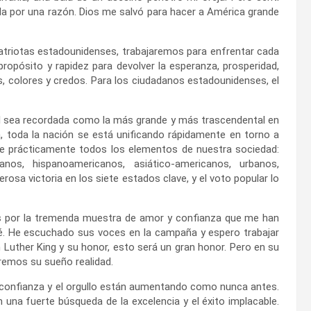
da por una razón. Dios me salvó para hacer a América grande
patriotas estadounidenses, trabajaremos para enfrentar cada
ropósito y rapidez para devolver la esperanza, prosperidad,
s, colores y credos. Para los ciudadanos estadounidenses, el
al sea recordada como la más grande y más trascendental en
a, toda la nación se está unificando rápidamente en torno a
e prácticamente todos los elementos de nuestra sociedad:
os, hispanoamericanos, asiático-americanos, urbanos,
osa victoria en los siete estados clave, y el voto popular lo
es por la tremenda muestra de amor y confianza que me han
é. He escuchado sus voces en la campaña y espero trabajar
 Luther King y su honor, esto será un gran honor. Pero en su
remos su sueño realidad.
a confianza y el orgullo están aumentando como nunca antes.
 una fuerte búsqueda de la excelencia y el éxito implacable.