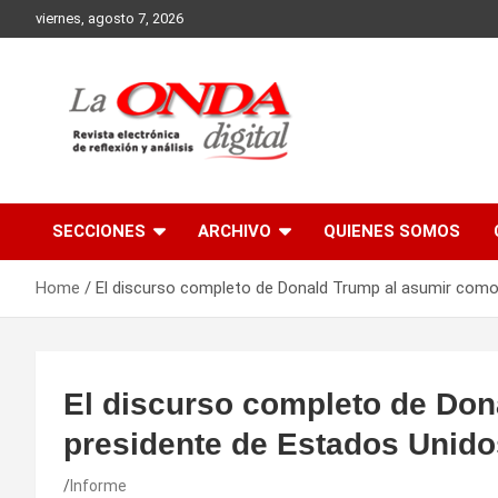
Skip
viernes, agosto 7, 2026
to
content
Revista electronica de reflexion y analisis
SECCIONES
ARCHIVO
QUIENES SOMOS
Home
El discurso completo de Donald Trump al asumir como
El discurso completo de Don
presidente de Estados Unido
Informe