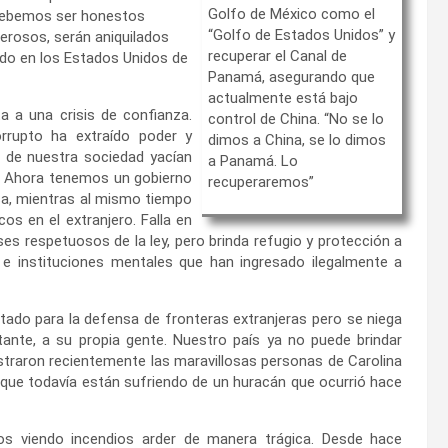
Golfo de México como el
 debemos ser honestos
“Golfo de Estados Unidos” y
rosos, serán aniquilados
recuperar el Canal de
do en los Estados Unidos de
Panamá, asegurando que
actualmente está bajo
a a una crisis de confianza.
control de China. “No se lo
rrupto ha extraído poder y
dimos a China, se lo dimos
s de nuestra sociedad yacían
a Panamá. Lo
. Ahora tenemos un gobierno
recuperaremos”
asa, mientras al mismo tiempo
os en el extranjero. Falla en
s respetuosos de la ley, pero brinda refugio y protección a
 e instituciones mentales que han ingresado ilegalmente a
tado para la defensa de fronteras extranjeras pero se niega
ante, a su propia gente. Nuestro país ya no puede brindar
traron recientemente las maravillosas personas de Carolina
 que todavía están sufriendo de un huracán que ocurrió hace
s viendo incendios arder de manera trágica. Desde hace