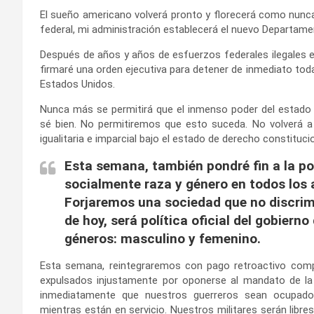
El sueño americano volverá pronto y florecerá como nunca 
federal, mi administración establecerá el nuevo Departame
Después de años y años de esfuerzos federales ilegales e i
firmaré una orden ejecutiva para detener de inmediato toda
Estados Unidos.
Nunca más se permitirá que el inmenso poder del estado s
sé bien. No permitiremos que esto suceda. No volverá a s
igualitaria e imparcial bajo el estado de derecho constituci
Esta semana, también pondré fin a la po
socialmente raza y género en todos los a
Forjaremos una sociedad que no discrimin
de hoy, será política oficial del gobiern
géneros: masculino y femenino.
Esta semana, reintegraremos con pago retroactivo compl
expulsados injustamente por oponerse al mandato de la 
inmediatamente que nuestros guerreros sean ocupados 
mientras están en servicio. Nuestros militares serán libre