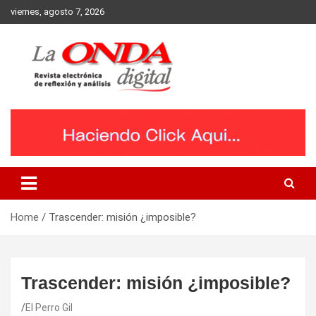
Skip
viernes, agosto 7, 2026
to
content
Revista electronica de reflexion y analisis
Home
Trascender: misión ¿imposible?
Trascender: misión ¿imposible?
El Perro Gil