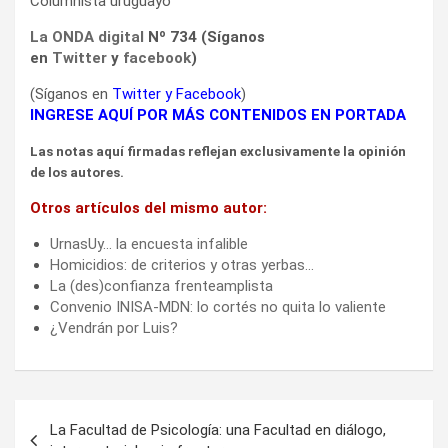
Columnista uruguayo
La ONDA digital
Nº 734 (Síganos
en
Twitter
y
facebook
)
(Síganos en
Twitter
y
Facebook
)
INGRESE AQUÍ POR MÁS CONTENIDOS EN PORTADA
Las notas aquí firmadas reflejan exclusivamente la opinión
de los autores.
Otros artículos del mismo autor:
UrnasUy… la encuesta infalible
Homicidios: de criterios y otras yerbas…
La (des)confianza frenteamplista
Convenio INISA-MDN: lo cortés no quita lo valiente
¿Vendrán por Luis?
Navegación
La Facultad de Psicología: una Facultad en diálogo,
de