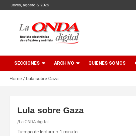
Skip
jueves, agosto 6, 2026
to
content
Revista electronica de reflexion y analisis
SECCIONES
ARCHIVO
QUIENES SOMOS
Home
Lula sobre Gaza
Lula sobre Gaza
La ONDA digital
Tiempo de lectura:
< 1
minuto