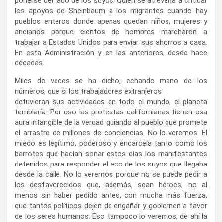
ponerse del lado de los suyos. Quién se atrevería a criticar
los apoyos de Sheinbaum a los migrantes cuando hay
pueblos enteros donde apenas quedan niños, mujeres y
ancianos porque cientos de hombres marcharon a
trabajar a Estados Unidos para enviar sus ahorros a casa.
En esta Administración y en las anteriores, desde hace
décadas.
‌Miles de veces se ha dicho, echando mano de los
números, que si los trabajadores extranjeros
detuvieran sus actividades en todo el mundo, el planeta
temblaría. Por eso las protestas californianas tienen esa
aura intangible de la verdad guiando al pueblo que promete
el arrastre de millones de conciencias. No lo veremos. El
miedo es legítimo, poderoso y encarcela tanto como los
barrotes que hacían sonar estos días los manifestantes
detenidos para responder el eco de los suyos que llegaba
desde la calle. No lo veremos porque no se puede pedir a
los desfavorecidos que, además, sean héroes, no al
menos sin haber pedido antes, con mucha más fuerza,
que tantos políticos dejen de engañar y gobiernen a favor
de los seres humanos. Eso tampoco lo veremos, de ahí la