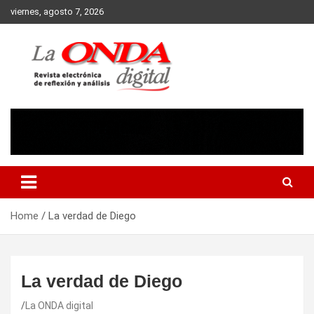
Skip
viernes, agosto 7, 2026
to
content
Revista electronica de reflexion y analisis
Home
La verdad de Diego
La verdad de Diego
La ONDA digital