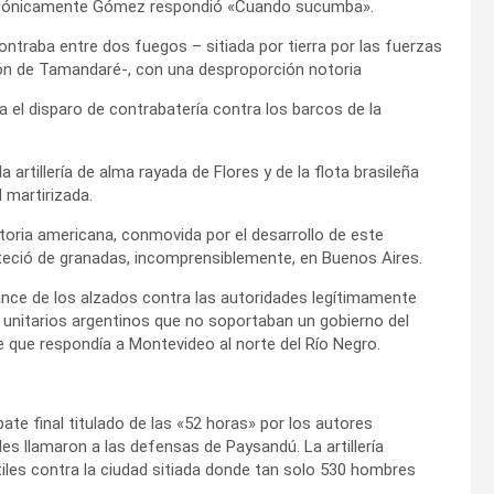
a, lacónicamente Gómez respondió «Cuando sucumba».
ntraba entre dos fuegos – sitiada por tierra por las fuerzas
arón de Tamandaré-, con una desproporción notoria
ía el disparo de contrabatería contra los barcos de la
 artillería de alma rayada de Flores y de la flota brasileña
 martirizada.
toria americana, conmovida por el desarrollo de este
steció de granadas, incomprensiblemente, en Buenos Aires.
ance de los alzados contra las autoridades legítimamente
s unitarios argentinos que no soportaban un gobierno del
te que respondía a Montevideo al norte del Río Negro.
ate final titulado de las «52 horas» por los autores
es llamaron a las defensas de Paysandú. La artillería
iles contra la ciudad sitiada donde tan solo 530 hombres