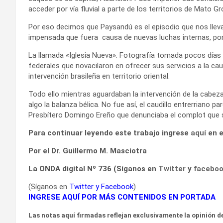
acceder por vía fluvial a parte de los territorios de Mato G
Por eso decimos que Paysandú es el episodio que nos llev
impensada que fuera causa de nuevas luchas internas, porque
La llamada «Iglesia Nueva». Fotografía tomada pocos días
federales que novacilaron en ofrecer sus servicios a la cau
intervención brasileña en territorio oriental.
Todo ello mientras aguardaban la intervención de la cabeza d
algo la balanza bélica. No fue así, el caudillo entrerriano p
Presbítero Domingo Ereño que denunciaba el complot que 
Para continuar leyendo este trabajo ingrese
aquí
en e
Por el Dr. Guillermo M. Masciotra
La ONDA digital Nº 736 (Síganos en
Twitter
y
facebo
(Síganos en
Twitter
y
Facebook
)
INGRESE AQUÍ POR MÁS CONTENIDOS EN PORTADA
Las notas aquí firmadas reflejan exclusivamente la opinión de