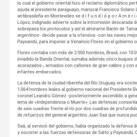
lo cual el gobierno oriental hizo el reclamo diplomático pert
ayuda al presidente paraguayo, mariscal Francisco Solano 
antibrasileña en Montevideo se d i f u n d i ó p o r A m é r
López, indignado advierte sobre la intromisión descarada de
sobrepasa los protocolos y así el almirante Barón de Tam
argentinos- decide pasar a la ofensiva -con las naves mejor
Paysandú, para imponer a Venancio Flores en el gobierno or
Flores contaba con más de 2.000 hombres, Brasil, con 10.
invadido la Banda Oriental, sumaba además cinco buques d
acorazados-, armados con cañones de gran calibre y con
infantes embarcados.
La defensa de la ciudad ribereña del Río Uruguay, era soste
1.064 hombres leales al gobierno nacional del Presidente 
coronel Leandro Gómez -posteriormente ascendido a genera
lema de «Independencia o Muerte». Las defensas consistían
de seis cuadras frente al río por dos cuadras de profundida
de refuerzos del general argentino Juan Saá que nunca pu
Saá, al servició del gobierno, había organizado la defensa
y socorrer a las fuerzas defensoras de Salto y Paysandú. Cu