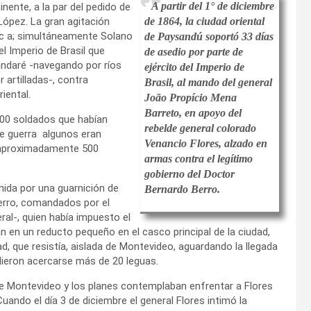
A partir del 1° de diciembre
inente, a la par del pedido de
López. La gran agitación
de 1864, la ciudad oriental
 i c a; simultáneamente Solano
de Paysandú soportó 33 días
l Imperio de Brasil que
de asedio por parte de
andaré -navegando por ríos
ejército del Imperio de
 artilladas-, contra
Brasil, al mando del general
iental.
João Propício Mena
Barreto, en apoyo del
000 soldados que habían
rebelde general colorado
e guerra algunos eran
Venancio Flores, alzado en
 aproximadamente 500
armas contra el legítimo
gobierno del Doctor
nida por una guarnición de
Bernardo Berro.
Berro, comandados por el
l-, quien había impuesto el
 en un reducto pequeño en el casco principal de la ciudad,
d, que resistía, aislada de Montevideo, aguardando la llegada
dieron acercarse más de 20 leguas.
 de Montevideo y los planes contemplaban enfrentar a Flores
ando el día 3 de diciembre el general Flores intimó la