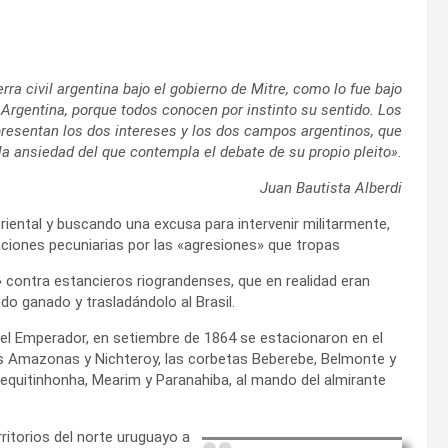
rra civil argentina bajo el gobierno de Mitre, como lo fue bajo
 Argentina, porque todos conocen por instinto su sentido. Los
epresentan los dos intereses y los dos campos argentinos, que
 la ansiedad del que contempla el debate de su propio pleito».
Juan Bautista Alberdi
 oriental y buscando una excusa para intervenir militarmente,
aciones pecuniarias por las «agresiones» que tropas
» contra estancieros riograndenses, que en realidad eran
do ganado y trasladándolo al Brasil.
 el Emperador, en setiembre de 1864 se estacionaron en el
as Amazonas y Nichteroy, las corbetas Beberebe, Belmonte y
Jequitinhonha, Mearim y Paranahiba, al mando del almirante
rritorios del norte uruguayo a