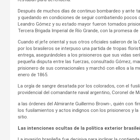
Después de muchos días de continuo bombardeo y ante tal
y quedando en condiciones de seguir combatiendo pocos d
Leandro Gómez y su estado mayor fueron tomados prisione
Tercera Brigada Imperial de Río Grande, con la promesa de c
Cuando el jefe oriental y sus otros oficiales salieron de 
por los brasileros se interpuso una partida de tropas floris
entrega, asegurándoles a los prisioneros que sus vidas ser
pequeña disputa entre las fuerzas, consultado Gómez, man
prisionero de sus connacionales y marchó con ellos a la mu
enero de 1865.
La orgía de sangre desatada por los colorados, con el fusi
providencial del comandante naval argentino, Coronel de M
a las órdenes del Almirante Guillermo Brown-, quién con fi
los fusilamientos y actos indignos con los prisioneros y la
sitio.
Las intenciones ocultas de la política exterior brasile
La invasión brasileña fue decisiva para inclinar la contiend