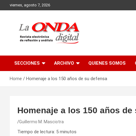
Skip
viernes, agosto 7, 2026
to
content
Revista electronica de reflexion y analisis
SECCIONES
ARCHIVO
QUIENES SOMOS
Home
Homenaje a los 150 años de su defensa
Homenaje a los 150 años de 
Guillermo M. Masciotra
Tiempo de lectura:
5
minutos