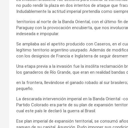
no pudo rendir la plaza en dos intentos de ataque que frac
Indudablemente la actitud imperial pretendía como siempre
territorios al norte de la Banda Oriental, con el último fin de 
Paraguay con la provocación encubierta, que nos involucrar
indeseada e impopular.
Se ampliaba así el apetito producido con Caseros, en el cu
legítimo territorio argentino usurpado. Además de modificar
con los designios de Francia e Inglaterra de seguir desmembr
Una etapa previa a la invasión fue la insólita reclamación b
los ganaderos de Río Grande, que eran en realidad bandas
en la frontera, llevándose el ganado robado al sur brasilero
pequeño.
La descarada intervención imperial en la Banda Oriental -co
Partido Colorado era parte de su plan de expansión territori
cual este país le declaró la guerra al Brasil.
Ese plan imperial de expansión territorial, se consumó año
saqueo de su capital, Asunción. Pudo imponer sus condicio