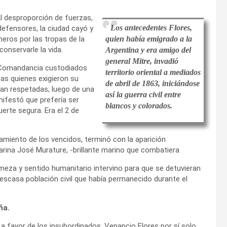
 desproporción de fuerzas,
Los antecedentes Flores,
efensores, la ciudad cayó y
ros por las tropas de la
quien había emigrado a la
onservarle la vida.
Argentina y era amigo del
general Mitre, invadió
la Comandancia custodiados
territorio oriental a mediados
tas quienes exigieron su
de abril de 1863, iniciándose
ían respetadas; luego de una
así la guerra civil entre
ifestó que prefería ser
blancos y colorados.
erte segura. Era el 2 de
lamiento de los vencidos, terminó con la aparición
arina José Murature, -brillante marino que combatiera
rmeza y sentido humanitario intervino para que se detuvieran
 escasa población civil que había permanecido durante el
ña.
a a favor de los insubordinados, Venancio Flores por sí solo