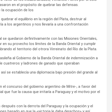
asaron en el propósito de quebrar las defensas.
 la ocupación de los
quebrar el equilibrio en la región del Plata, destruir al
ía a los argentinos y nos llevaría a una confrontación
al se quedaron definitivamente con las Misiones Orientales,
 en su provecho los límites de la Banda Oriental y cumplir
ando el territorio del otrora Virreinato del Río de la Plata.
rasileña al Gobierno de la Banda Oriental de indemnización a
 de cuatreros y ladrones de ganado que operaban
; así se establecía una diplomacia bajo presión del grande al
n el concurso del gobierno argentino de Mitre-, a favor del
al que fue la causa que irritaría a Paraguay y el motivo por el
s después con la derrota del Paraguay y la ocupación y el
nes basado en que la «victoria le daba derechos» y así