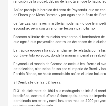
rendición de la ciudad, debajo de la nota en que lo hací
Así se produjo la heroica defensa de Paysandú, que se enco
de Flores y de Mena Barreto y por agua por la flota del B
de fuerzas, sin naves ni artillería moderna –lo que le imped
escuadra-, pero con un enorme tesón y patriotismo.
Escasos al límite de munición resistieron el bombardeo de la
que agotó sus proyectiles contra las defensas de la ciudad
La trágica epopeya ha sido ampliamente relatada por la his
controvertido episodio, donde la marina imperial se reaba
Paysandú, al mando de Gómez, de actitud leal frente al av
establecidas, alentados éstos por el Imperio de Brasil y lo
Partido Blanco, se había constituido así en el único baluar
El Combate de las 52 horas.
El 31 de diciembre de 1864 a la madrugada se inició el comb
brasileños, contra el «Forte Sebastopol», como los imperial
combinada terrestre y naval lanzaron más de 4.000 proyect
restaban para defenderla.