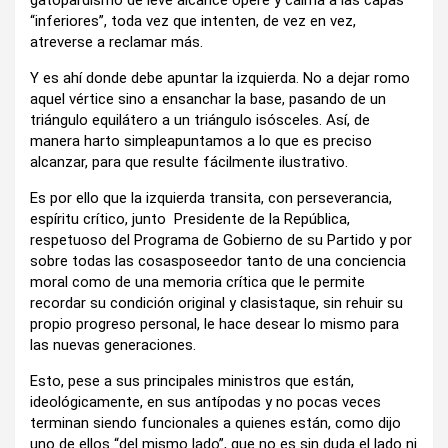
gatopardismo de leve alcance opere y calma a las capas
“inferiores”, toda vez que intenten, de vez en vez,
atreverse a reclamar más.
Y es ahí donde debe apuntar la izquierda. No a dejar romo
aquel vértice sino a ensanchar la base, pasando de un
triángulo equilátero a un triángulo isósceles. Así, de
manera harto simpleapuntamos a lo que es preciso
alcanzar, para que resulte fácilmente ilustrativo.
Es por ello que la izquierda transita, con perseverancia,
espíritu crítico, junto Presidente de la República,
respetuoso del Programa de Gobierno de su Partido y por
sobre todas las cosasposeedor tanto de una conciencia
moral como de una memoria crítica que le permite
recordar su condición original y clasistaque, sin rehuir su
propio progreso personal, le hace desear lo mismo para
las nuevas generaciones.
Esto, pese a sus principales ministros que están,
ideológicamente, en sus antípodas y no pocas veces
terminan siendo funcionales a quienes están, como dijo
uno de ellos “del mismo lado”, que no es sin duda el lado ni