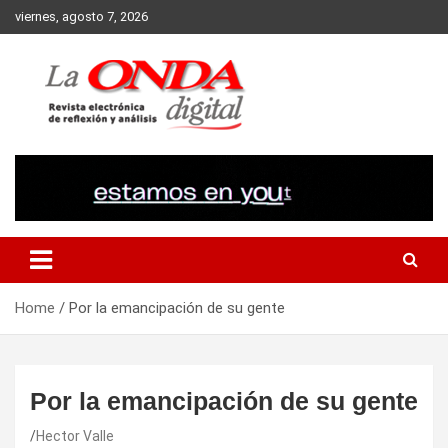
Skip
viernes, agosto 7, 2026
to
content
Revista electronica de reflexion y analisis
Home
Por la emancipación de su gente
Por la emancipación de su gente
Hector Valle