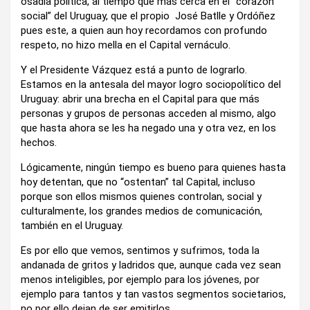
osadía política, al tiempo que más cerca en el “corazón
social” del Uruguay, que el propio José Batlle y Ordóñez
pues este, a quien aun hoy recordamos con profundo
respeto, no hizo mella en el Capital vernáculo.
Y el Presidente Vázquez está a punto de lograrlo.
Estamos en la antesala del mayor logro sociopolítico del
Uruguay: abrir una brecha en el Capital para que más
personas y grupos de personas acceden al mismo, algo
que hasta ahora se les ha negado una y otra vez, en los
hechos.
Lógicamente, ningún tiempo es bueno para quienes hasta
hoy detentan, que no “ostentan” tal Capital, incluso
porque son ellos mismos quienes controlan, social y
culturalmente, los grandes medios de comunicación,
también en el Uruguay.
Es por ello que vemos, sentimos y sufrimos, toda la
andanada de gritos y ladridos que, aunque cada vez sean
menos inteligibles, por ejemplo para los jóvenes, por
ejemplo para tantos y tan vastos segmentos societarios,
no por ello dejan de ser emitirlos.